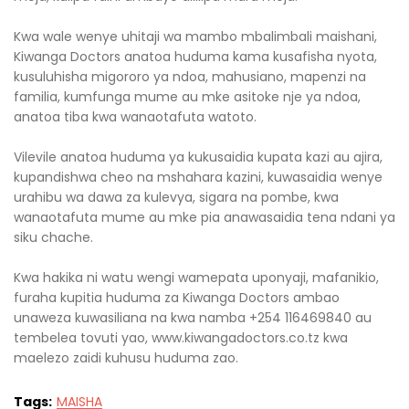
Kwa wale wenye uhitaji wa mambo mbalimbali maishani,
Kiwanga Doctors anatoa huduma kama kusafisha nyota,
kusuluhisha migororo ya ndoa, mahusiano, mapenzi na
familia, kumfunga mume au mke asitoke nje ya ndoa,
anatoa tiba kwa wanaotafuta watoto.
Vilevile anatoa huduma ya kukusaidia kupata kazi au ajira,
kupandishwa cheo na mshahara kazini, kuwasaidia wenye
urahibu wa dawa za kulevya, sigara na pombe, kwa
wanaotafuta mume au mke pia anawasaidia tena ndani ya
siku chache.
Kwa hakika ni watu wengi wamepata uponyaji, mafanikio,
furaha kupitia huduma za Kiwanga Doctors ambao
unaweza kuwasiliana na kwa namba +254 116469840 au
tembelea tovuti yao, www.kiwangadoctors.co.tz kwa
maelezo zaidi kuhusu huduma zao.
Tags:
MAISHA