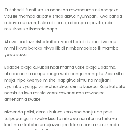
Tutabadili furniture za ndani na mwanaume nikaongeza
vitu ile mamaa asipate shida akiwa nyumbani. Kwa bahati
mbaya au nzuri, huku akisoma, nikampa ujauzito, ndio
misukosuko ikaanzia hapo.
Akawa analazimisha kuitoa, yaani hataki kuzaa, kwangu
mimi ilikiwa baraka hivyo ilibidi nimbembeleze ili mambo
yawe sawa.
Baadae akaja kukubali hadi mama yake akaja Dodoma,
akaonana na ndugu zangu wakapanga mengi tu. Sasa siku
moja, nipo kwenye mishe, napigiwa simu na majirani
vyombo vyangu vimechukuliwa demu kasepa. Kuja kufatilia
namkuta kwa msela yaani mwanaume mwingine
amehamia kwake.
Nikaenda polisi, demu kuitwa kanikana hanijui na pale
tulipopanga ni kwake kisa tu nilikuwa namtumia hela ya
kodi na mkataba umejazwa jina lake maana mimi muda