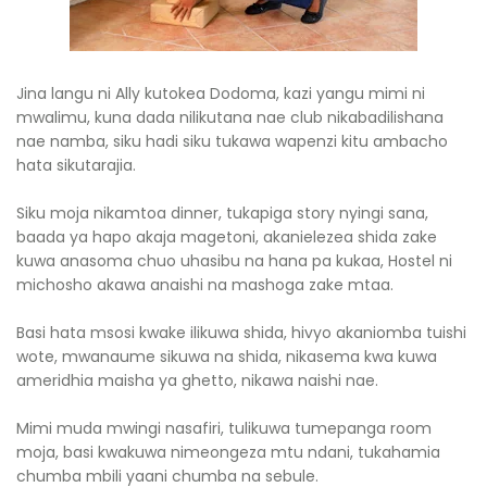
Jina langu ni Ally kutokea Dodoma, kazi yangu mimi ni
mwalimu, kuna dada nilikutana nae club nikabadilishana
nae namba, siku hadi siku tukawa wapenzi kitu ambacho
hata sikutarajia.
Siku moja nikamtoa dinner, tukapiga story nyingi sana,
baada ya hapo akaja magetoni, akanielezea shida zake
kuwa anasoma chuo uhasibu na hana pa kukaa, Hostel ni
michosho akawa anaishi na mashoga zake mtaa.
Basi hata msosi kwake ilikuwa shida, hivyo akaniomba tuishi
wote, mwanaume sikuwa na shida, nikasema kwa kuwa
ameridhia maisha ya ghetto, nikawa naishi nae.
Mimi muda mwingi nasafiri, tulikuwa tumepanga room
moja, basi kwakuwa nimeongeza mtu ndani, tukahamia
chumba mbili yaani chumba na sebule.