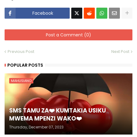
Facebook
Post a Comment (0)
Previous Post
Next Post
POPULAR POSTS
MAHUSIANO
SMS TAMU ZA❤️ KUMTAKIA USIKU
MWEMA MPENZI WAKO❤️
Thursday, December 07, 2023