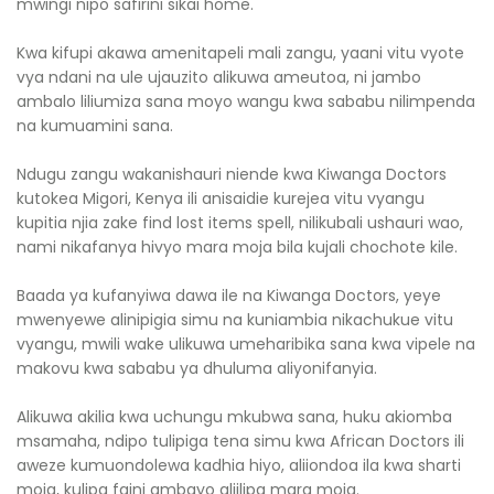
mwingi nipo safirini sikai home.
Kwa kifupi akawa amenitapeli mali zangu, yaani vitu vyote
vya ndani na ule ujauzito alikuwa ameutoa, ni jambo
ambalo liliumiza sana moyo wangu kwa sababu nilimpenda
na kumuamini sana.
Ndugu zangu wakanishauri niende kwa Kiwanga Doctors
kutokea Migori, Kenya ili anisaidie kurejea vitu vyangu
kupitia njia zake find lost items spell, nilikubali ushauri wao,
nami nikafanya hivyo mara moja bila kujali chochote kile.
Baada ya kufanyiwa dawa ile na Kiwanga Doctors, yeye
mwenyewe alinipigia simu na kuniambia nikachukue vitu
vyangu, mwili wake ulikuwa umeharibika sana kwa vipele na
makovu kwa sababu ya dhuluma aliyonifanyia.
Alikuwa akilia kwa uchungu mkubwa sana, huku akiomba
msamaha, ndipo tulipiga tena simu kwa African Doctors ili
aweze kumuondolewa kadhia hiyo, aliiondoa ila kwa sharti
moja, kulipa faini ambayo aliilipa mara moja.