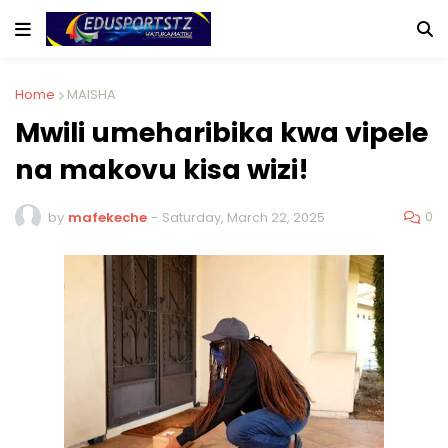
Home
MAISHA
Mwili umeharibika kwa vipele
na makovu kisa wizi!
0
by
mafekeche
-
Saturday, March 22, 2025