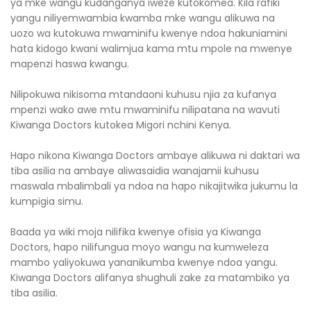
ya mke wangu kudanganya iweze kutokomea. Kila rafiki
yangu niliyemwambia kwamba mke wangu alikuwa na
uozo wa kutokuwa mwaminifu kwenye ndoa hakuniamini
hata kidogo kwani walimjua kama mtu mpole na mwenye
mapenzi haswa kwangu.
Nilipokuwa nikisoma mtandaoni kuhusu njia za kufanya
mpenzi wako awe mtu mwaminifu nilipatana na wavuti
Kiwanga Doctors kutokea Migori nchini Kenya.
Hapo nikona Kiwanga Doctors ambaye alikuwa ni daktari wa
tiba asilia na ambaye aliwasaidia wanajamii kuhusu
maswala mbalimbali ya ndoa na hapo nikajitwika jukumu la
kumpigia simu.
Baada ya wiki moja nilifika kwenye ofisia ya Kiwanga
Doctors, hapo nilifungua moyo wangu na kumweleza
mambo yaliyokuwa yananikumba kwenye ndoa yangu.
Kiwanga Doctors alifanya shughuli zake za matambiko ya
tiba asilia.