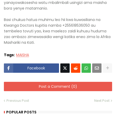
yanayowakosesha watu mbalimbali usingizi ama maisha
bora yenye matamanio.
Basi chukua hatua muhimu leo hii kwa kuwasiliana na
Kiwanga Doctors kupitia namba +255618536050 au
tembelea tovuti yao, kwa maelezo zaidi kuhusu huduma
zao ambazo zimewasaidia wengi katika eneo zima la Afrika
Mashariki na Kati.
Tags:
MAISHA
Facebook
Post a Comment (0)
Previous Post
Next Post
POPULAR POSTS