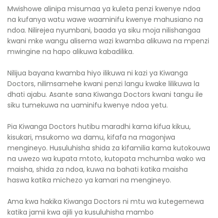
Mwishowe alinipa misumaa ya kuleta penzi kwenye ndoa
na kufanya watu wawe waaminifu kwenye mahusiano na
ndoa. Nilirejea nyumbani, baada ya siku moja nilishangaa
kwani mke wangu alisema wazi kwamba alikuwa na mpenzi
mwingine na hapo alikuwa kabadilika.
Nilijua bayana kwamba hiyo ilikuwa ni kazi ya Kiwanga
Doctors, nilimsamehe kwani penzi langu kwake lilikuwa la
dhati ajabu. Asante sana Kiwanga Doctors kwani tangu ile
siku tumekuwa na uaminifu kwenye ndoa yetu.
Pia Kiwanga Doctors hutibu maradhi kama kifua kikuu,
kisukari, msukomo wa damu, kifafa na magonjwa
mengineyo. Husuluhisha shida za kifamilia kama kutokouwa
na uwezo wa kupata mtoto, kutopata mchumba wako wa
maisha, shida za ndoa, kuwa na bahati katika maisha
haswa katika michezo ya kamari na mengineyo.
Ama kwa hakika Kiwanga Doctors ni mtu wa kutegemewa
katika jamii kwa ajili ya kusuluhisha mambo