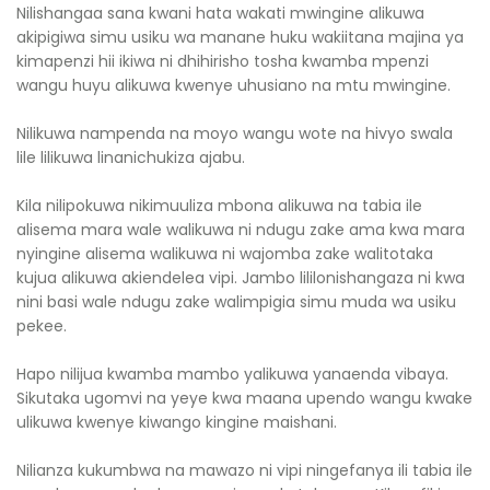
Nilishangaa sana kwani hata wakati mwingine alikuwa
akipigiwa simu usiku wa manane huku wakiitana majina ya
kimapenzi hii ikiwa ni dhihirisho tosha kwamba mpenzi
wangu huyu alikuwa kwenye uhusiano na mtu mwingine.
Nilikuwa nampenda na moyo wangu wote na hivyo swala
lile lilikuwa linanichukiza ajabu.
Kila nilipokuwa nikimuuliza mbona alikuwa na tabia ile
alisema mara wale walikuwa ni ndugu zake ama kwa mara
nyingine alisema walikuwa ni wajomba zake walitotaka
kujua alikuwa akiendelea vipi. Jambo lililonishangaza ni kwa
nini basi wale ndugu zake walimpigia simu muda wa usiku
pekee.
Hapo nilijua kwamba mambo yalikuwa yanaenda vibaya.
Sikutaka ugomvi na yeye kwa maana upendo wangu kwake
ulikuwa kwenye kiwango kingine maishani.
Nilianza kukumbwa na mawazo ni vipi ningefanya ili tabia ile