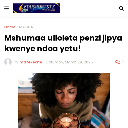
Home
MAISHA
Mshumaa ulioleta penzi jipya
kwenye ndoa yetu!
0
by
mafekeche
-
Saturday, March 29, 2025