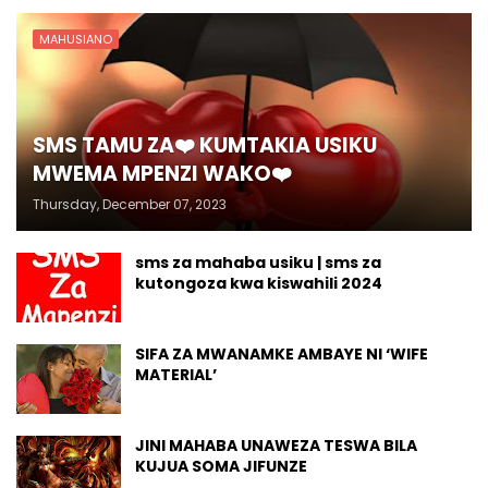
MAHUSIANO
SMS TAMU ZA❤️ KUMTAKIA USIKU
MWEMA MPENZI WAKO❤️
Thursday, December 07, 2023
sms za mahaba usiku | sms za
kutongoza kwa kiswahili 2024
SIFA ZA MWANAMKE AMBAYE NI ‘WIFE
MATERIAL’
JINI MAHABA UNAWEZA TESWA BILA
KUJUA SOMA JIFUNZE