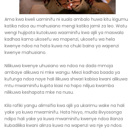
Ama kwa kweli uaminifu ni suala ambalo huwa kitu kigumu
katika ndoa au mahusiano mengi katika jamii za leo. Watu
wengi hujipata kutokuwa waaminifu kwa ajili ya maswala
kadhaa kama ukosefu wa mapenzi, ukosefu wa hela
kwenye ndoa na hata kuwa na chuki baina ya wapenzi
kwenye mahusiano.
Nilikuwa kwenye uhusiano wa ndoa na dada mmoja
ambaye alikuwa ni mke wangu. Miezi kadhaa baada ya
kufunga ndoa naye hali ilikuwa shwari kabisa kwani alikuwa
mtu mwaminifu kupita kiasi na hapo nilijua kwamba
nilikuwa keshapata mke na nusu.
Kila rafiki yangu alimsifia kwa ajili ya ukarimu wake na hali
yake ya kuwa mwaminifu. Hata hivyo, muda ilivyosonga
ndipo hali yake ya kuwa mwaminifu kwenye ndoa ilianza
kubadilika kwani alinza kuwa na wapenzi wa nje ya ndoa.