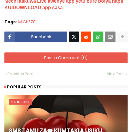
Mechi itakuwa Live kwenye app yetu bure bofya hapa
KUIDOWNLOAD app sasa
Tags:
MICHEZO
Facebook
Post a Comment (0)
Previous Post
Next Post
POPULAR POSTS
MAHUSIANO
SMS TAMU ZA❤️ KUMTAKIA USIKU