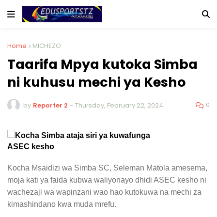
Home
MICHEZO
Taarifa Mpya kutoka Simba
ni kuhusu mechi ya Kesho
0
by
Reporter 2
-
Thursday, February 22, 2024
Kocha Msaidizi wa Simba SC, Seleman Matola amesema,
moja kati ya faida kubwa waliyonayo dhidi ASEC kesho ni
wachezaji wa wapinzani wao hao kutokuwa na mechi za
kimashindano kwa muda mrefu.