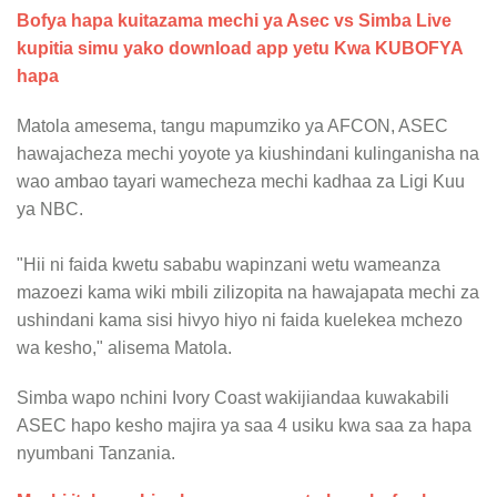
Bofya hapa kuitazama mechi ya Asec vs Simba Live
kupitia simu yako download app yetu Kwa KUBOFYA
hapa
Matola amesema, tangu mapumziko ya AFCON, ASEC
hawajacheza mechi yoyote ya kiushindani kulinganisha na
wao ambao tayari wamecheza mechi kadhaa za Ligi Kuu
ya NBC.
"Hii ni faida kwetu sababu wapinzani wetu wameanza
mazoezi kama wiki mbili zilizopita na hawajapata mechi za
ushindani kama sisi hivyo hiyo ni faida kuelekea mchezo
wa kesho," alisema Matola.
Simba wapo nchini Ivory Coast wakijiandaa kuwakabili
ASEC hapo kesho majira ya saa 4 usiku kwa saa za hapa
nyumbani Tanzania.