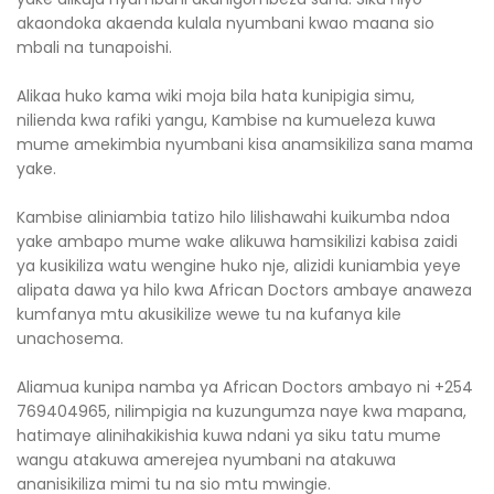
akaondoka akaenda kulala nyumbani kwao maana sio
mbali na tunapoishi.
Alikaa huko kama wiki moja bila hata kunipigia simu,
nilienda kwa rafiki yangu, Kambise na kumueleza kuwa
mume amekimbia nyumbani kisa anamsikiliza sana mama
yake.
Kambise aliniambia tatizo hilo lilishawahi kuikumba ndoa
yake ambapo mume wake alikuwa hamsikilizi kabisa zaidi
ya kusikiliza watu wengine huko nje, alizidi kuniambia yeye
alipata dawa ya hilo kwa African Doctors ambaye anaweza
kumfanya mtu akusikilize wewe tu na kufanya kile
unachosema.
Aliamua kunipa namba ya African Doctors ambayo ni +254
769404965, nilimpigia na kuzungumza naye kwa mapana,
hatimaye alinihakikishia kuwa ndani ya siku tatu mume
wangu atakuwa amerejea nyumbani na atakuwa
ananisikiliza mimi tu na sio mtu mwingie.