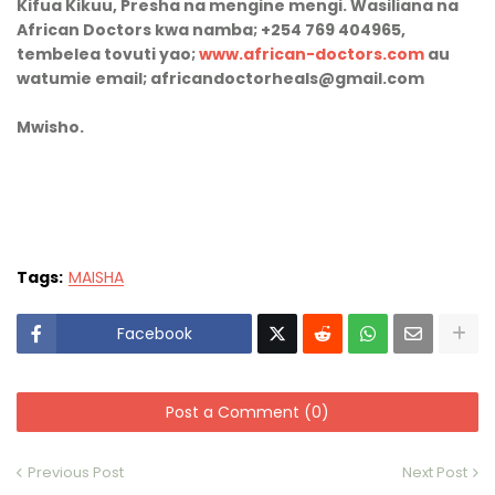
Kifua Kikuu, Presha na mengine mengi. Wasiliana na
African Doctors kwa namba; +254 769 404965,
tembelea tovuti yao;
www.african-doctors.com
au
watumie email; africandoctorheals@gmail.com
Mwisho.
Tags:
MAISHA
Facebook
Post a Comment (0)
Previous Post
Next Post