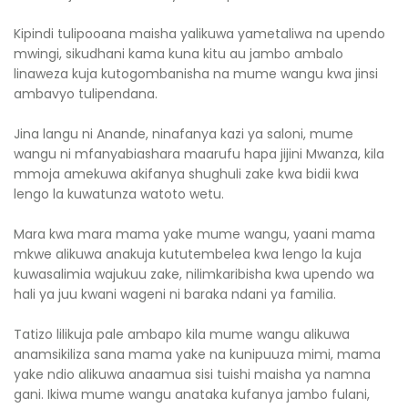
Kipindi tulipooana maisha yalikuwa yametaliwa na upendo
mwingi, sikudhani kama kuna kitu au jambo ambalo
linaweza kuja kutogombanisha na mume wangu kwa jinsi
ambavyo tulipendana.
Jina langu ni Anande, ninafanya kazi ya saloni, mume
wangu ni mfanyabiashara maarufu hapa jijini Mwanza, kila
mmoja amekuwa akifanya shughuli zake kwa bidii kwa
lengo la kuwatunza watoto wetu.
Mara kwa mara mama yake mume wangu, yaani mama
mkwe alikuwa anakuja kututembelea kwa lengo la kuja
kuwasalimia wajukuu zake, nilimkaribisha kwa upendo wa
hali ya juu kwani wageni ni baraka ndani ya familia.
Tatizo lilikuja pale ambapo kila mume wangu alikuwa
anamsikiliza sana mama yake na kunipuuza mimi, mama
yake ndio alikuwa anaamua sisi tuishi maisha ya namna
gani. Ikiwa mume wangu anataka kufanya jambo fulani,