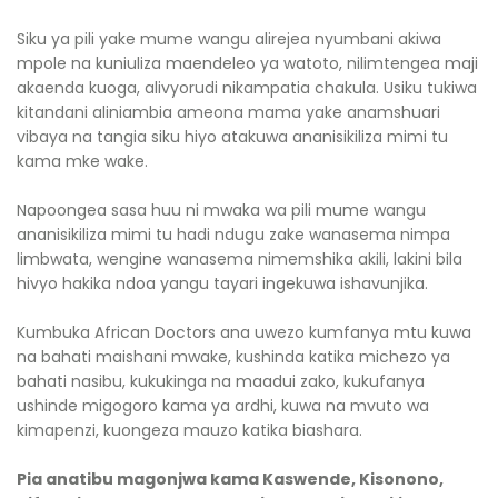
Siku ya pili yake mume wangu alirejea nyumbani akiwa
mpole na kuniuliza maendeleo ya watoto, nilimtengea maji
akaenda kuoga, alivyorudi nikampatia chakula. Usiku tukiwa
kitandani aliniambia ameona mama yake anamshuari
vibaya na tangia siku hiyo atakuwa ananisikiliza mimi tu
kama mke wake.
Napoongea sasa huu ni mwaka wa pili mume wangu
ananisikiliza mimi tu hadi ndugu zake wanasema nimpa
limbwata, wengine wanasema nimemshika akili, lakini bila
hivyo hakika ndoa yangu tayari ingekuwa ishavunjika.
Kumbuka African Doctors ana uwezo kumfanya mtu kuwa
na bahati maishani mwake, kushinda katika michezo ya
bahati nasibu, kukukinga na maadui zako, kukufanya
ushinde migogoro kama ya ardhi, kuwa na mvuto wa
kimapenzi, kuongeza mauzo katika biashara.
Pia anatibu magonjwa kama Kaswende, Kisonono,