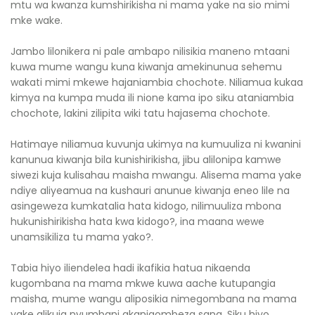
mtu wa kwanza kumshirikisha ni mama yake na sio mimi
mke wake.
Jambo lilonikera ni pale ambapo nilisikia maneno mtaani
kuwa mume wangu kuna kiwanja amekinunua sehemu
wakati mimi mkewe hajaniambia chochote. Niliamua kukaa
kimya na kumpa muda ili nione kama ipo siku ataniambia
chochote, lakini zilipita wiki tatu hajasema chochote.
Hatimaye niliamua kuvunja ukimya na kumuuliza ni kwanini
kanunua kiwanja bila kunishirikisha, jibu alilonipa kamwe
siwezi kuja kulisahau maisha mwangu. Alisema mama yake
ndiye aliyeamua na kushauri anunue kiwanja eneo lile na
asingeweza kumkatalia hata kidogo, nilimuuliza mbona
hukunishirikisha hata kwa kidogo?, ina maana wewe
unamsikiliza tu mama yako?.
Tabia hiyo iliendelea hadi ikafikia hatua nikaenda
kugombana na mama mkwe kuwa aache kutupangia
maisha, mume wangu aliposikia nimegombana na mama
yake alikuja nyumbani akanigombeza sana. Siku hiyo