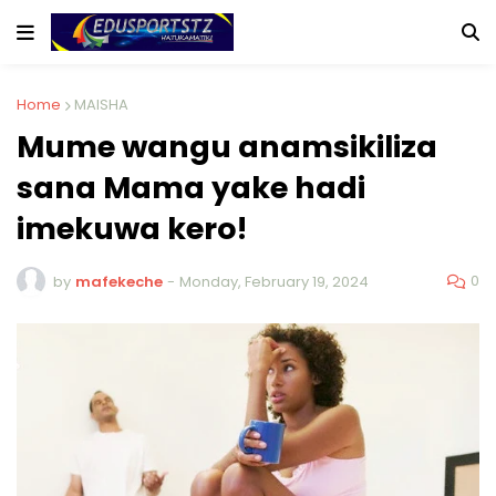
Home
MAISHA
Mume wangu anamsikiliza
sana Mama yake hadi
imekuwa kero!
0
by
mafekeche
-
Monday, February 19, 2024