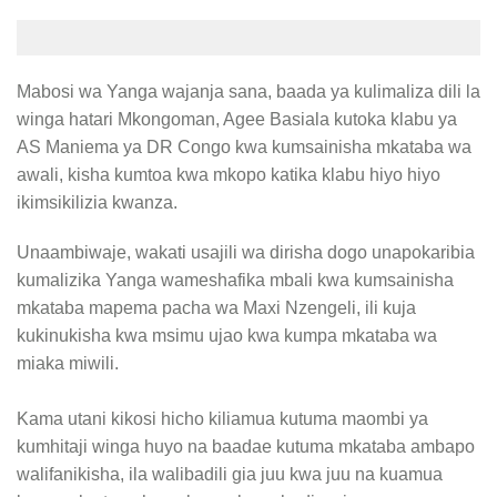
Mabosi wa Yanga wajanja sana, baada ya kulimaliza dili la
winga hatari Mkongoman, Agee Basiala kutoka klabu ya
AS Maniema ya DR Congo kwa kumsainisha mkataba wa
awali, kisha kumtoa kwa mkopo katika klabu hiyo hiyo
ikimsikilizia kwanza.
Unaambiwaje, wakati usajili wa dirisha dogo unapokaribia
kumalizika Yanga wameshafika mbali kwa kumsainisha
mkataba mapema pacha wa Maxi Nzengeli, ili kuja
kukinukisha kwa msimu ujao kwa kumpa mkataba wa
miaka miwili.
Kama utani kikosi hicho kiliamua kutuma maombi ya
kumhitaji winga huyo na baadae kutuma mkataba ambapo
walifanikisha, ila walibadili gia juu kwa juu na kuamua