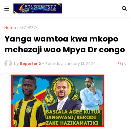
Home
MICHEZO
Yanga wamtoa kwa mkopo
mchezaji wao Mpya Dr congo
0
by
Reporter 2
-
Saturday, January 13, 2024