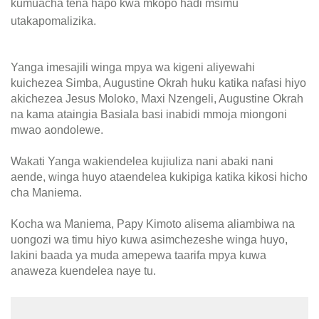
kumuacha tena hapo kwa mkopo hadi msimu
utakapomalizika.
Yanga imesajili winga mpya wa kigeni aliyewahi
kuichezea Simba, Augustine Okrah huku katika nafasi hiyo
akichezea Jesus Moloko, Maxi Nzengeli, Augustine Okrah
na kama ataingia Basiala basi inabidi mmoja miongoni
mwao aondolewe.
Wakati Yanga wakiendelea kujiuliza nani abaki nani
aende, winga huyo ataendelea kukipiga katika kikosi hicho
cha Maniema.
Kocha wa Maniema, Papy Kimoto alisema aliambiwa na
uongozi wa timu hiyo kuwa asimchezeshe winga huyo,
lakini baada ya muda amepewa taarifa mpya kuwa
anaweza kuendelea naye tu.