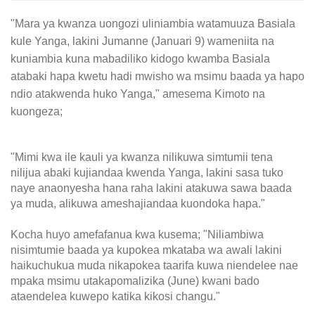
"Mara ya kwanza uongozi uliniambia watamuuza Basiala
kule Yanga, lakini Jumanne (Januari 9) wameniita na
kuniambia kuna mabadiliko kidogo kwamba Basiala
atabaki hapa kwetu hadi mwisho wa msimu baada ya hapo
ndio atakwenda huko Yanga," amesema Kimoto na
kuongeza;
"Mimi kwa ile kauli ya kwanza nilikuwa simtumii tena
nilijua abaki kujiandaa kwenda Yanga, lakini sasa tuko
naye anaonyesha hana raha lakini atakuwa sawa baada
ya muda, alikuwa ameshajiandaa kuondoka hapa."
Kocha huyo amefafanua kwa kusema; "Niliambiwa
nisimtumie baada ya kupokea mkataba wa awali lakini
haikuchukua muda nikapokea taarifa kuwa niendelee nae
mpaka msimu utakapomalizika (June) kwani bado
ataendelea kuwepo katika kikosi changu."