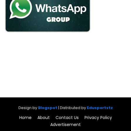
Design by
Blogspot
| Distributed by
Edusportstz
Home
About
Contact Us
Privacy Policy
Advertisement