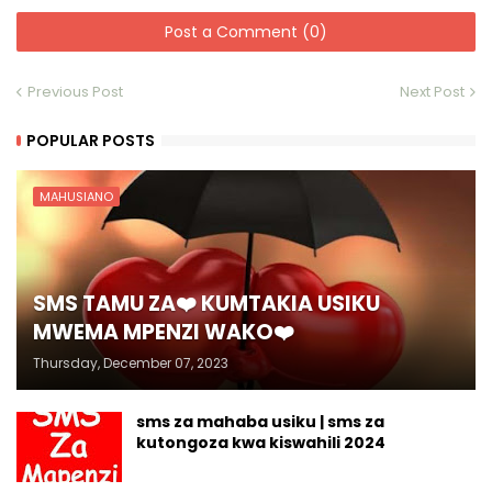
Post a Comment (0)
Previous Post
Next Post
POPULAR POSTS
MAHUSIANO
SMS TAMU ZA❤️ KUMTAKIA USIKU
MWEMA MPENZI WAKO❤️
Thursday, December 07, 2023
sms za mahaba usiku | sms za
kutongoza kwa kiswahili 2024