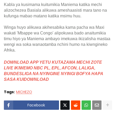
Kabla ya kusimama kuitumikia Maniema katika mechi
alizochezea Basiala alikuwa ameshaasisti mara tano na
kufunga mabao matano katika msimu huu.
Winga huyo alikuwa akihesabika kama pacha wa Maxi
wakati 'Mbappe wa Congo' alipokuwa bado anaitumikia
timu hiyo ya Maniema ambayo imekuwa ikizalisha mastaa
wengi wa soka wanaotamba nchini humo na kiwngineko
Afrika.
DOWNLOAD APP YETU KUTAZAMA MECHI ZOTE
LIVE IKIWEMO NBC PL, EPL, AFCON, LALIGA,
BUNDESLIGA NA NYINGINE NYINGI BOFYA HAPA
SASA KUIDOWNLOAD
Tags:
MICHEZO
Facebook