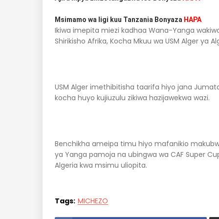
Msimamo wa ligi kuu Tanzania Bonyaza
HAPA
Ikiwa imepita miezi kadhaa Wana-Yanga waki
Shirikisho Afrika, Kocha Mkuu wa USM Alger ya A
USM Alger imethibitisha taarifa hiyo jana Juma
kocha huyo kujiuzulu zikiwa hazijawekwa wazi.
Benchikha ameipa timu hiyo mafanikio makubwa
ya Yanga pamoja na ubingwa wa CAF Super Cup wak
Algeria kwa msimu uliopita.
Tags:
MICHEZO