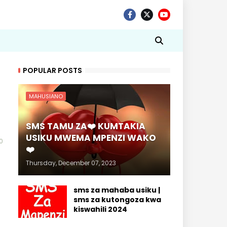
POPULAR POSTS
MAHUSIANO
SMS TAMU ZA❤️ KUMTAKIA
USIKU MWEMA MPENZI WAKO
0
❤️
Thursday, December 07, 2023
sms za mahaba usiku |
sms za kutongoza kwa
kiswahili 2024