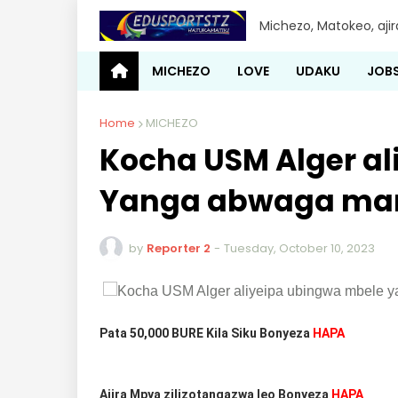
Michezo, Matokeo, aji
MICHEZO
LOVE
UDAKU
JOB
Home
MICHEZO
Kocha USM Alger a
Yanga abwaga ma
by
Reporter 2
-
Tuesday, October 10, 2023
Pata 50,000 BURE Kila Siku Bonyeza
HAPA
Ajira Mpya zilizotangazwa leo Bonyeza
HAPA