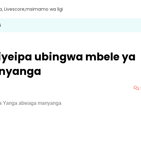
ra, Livescore,msimamo wa ligi
S
liyeipa ubingwa mbele ya
nyanga