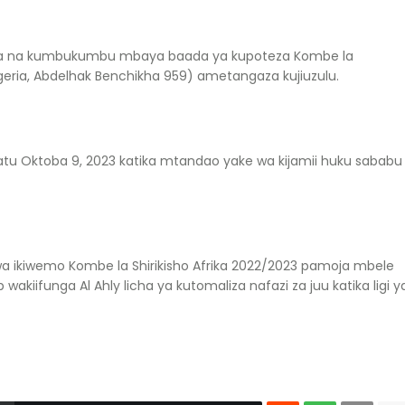
wa na kumbukumbu mbaya baada ya kupoteza Kombe la
lgeria, Abdelhak Benchikha 959) ametangaza kujiuzulu.
tatu Oktoba 9, 2023 katika mtandao yake wa kijamii huku sababu
 ikiwemo Kombe la Shirikisho Afrika 2022/2023 pamoja mbele
iifunga Al Ahly licha ya kutomaliza nafazi za juu katika ligi y