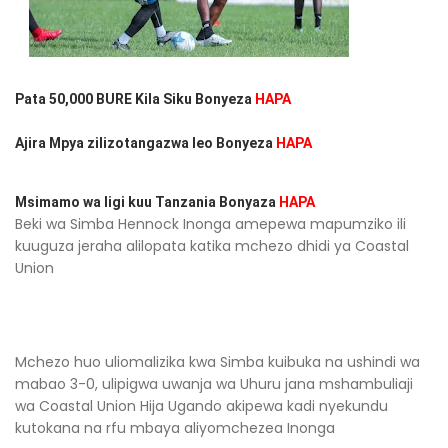
Pata 50,000 BURE Kila Siku Bonyeza
HAPA
Ajira Mpya zilizotangazwa leo Bonyeza
HAPA
Msimamo wa ligi kuu Tanzania Bonyaza
HAPA
Beki wa Simba Hennock Inonga amepewa mapumziko ili
kuuguza jeraha alilopata katika mchezo dhidi ya Coastal
Union
Mchezo huo uliomalizika kwa Simba kuibuka na ushindi wa
mabao 3-0, ulipigwa uwanja wa Uhuru jana mshambuliaji
wa Coastal Union Hija Ugando akipewa kadi nyekundu
kutokana na rfu mbaya aliyomchezea Inonga