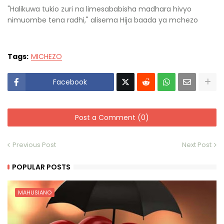
"Halikuwa tukio zuri na limesababisha madhara hivyo
nimuombe tena radhi," alisema Hija baada ya mchezo
Tags:
MICHEZO
Facebook
Post a Comment (0)
Previous Post
Next Post
POPULAR POSTS
MAHUSIANO