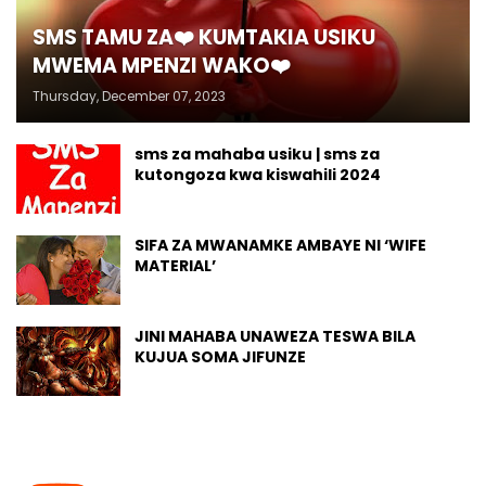
SMS TAMU ZA❤️ KUMTAKIA USIKU
MWEMA MPENZI WAKO❤️
Thursday, December 07, 2023
sms za mahaba usiku | sms za
kutongoza kwa kiswahili 2024
SIFA ZA MWANAMKE AMBAYE NI ‘WIFE
MATERIAL’
JINI MAHABA UNAWEZA TESWA BILA
KUJUA SOMA JIFUNZE