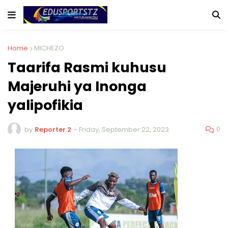
Home
MICHEZO
Taarifa Rasmi kuhusu
Majeruhi ya Inonga
yalipofikia
0
by
Reporter 2
-
Friday, September 22, 2023