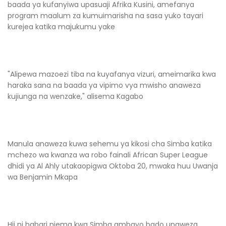
baada ya kufanyiwa upasuaji Afrika Kusini, amefanya
program maalum za kumuimarisha na sasa yuko tayari
kurejea katika majukumu yake
"Alipewa mazoezi tiba na kuyafanya vizuri, ameimarika kwa
haraka sana na baada ya vipimo vya mwisho anaweza
kujiunga na wenzake," alisema Kagabo
Manula anaweza kuwa sehemu ya kikosi cha Simba katika
mchezo wa kwanza wa robo fainali African Super League
dhidi ya Al Ahly utakaopigwa Oktoba 20, mwaka huu Uwanja
wa Benjamin Mkapa
Hii ni habari njema kwa Simba ambayo bado unaweza