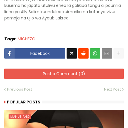
kusema haijapata utulivu eneo la golikipa tangu alipoumia
licha ya Ally Salim kuendelea kuimarika na kufanya vizuri
pamoja na ujio wa Ayoub Lakred
Tags:
MICHEZO
Facebook
Post a Comment (0)
Previous Post
Next Post
POPULAR POSTS
MAHUSIANO