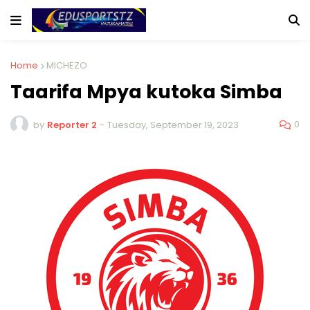
Home
MICHEZO
Taarifa Mpya kutoka Simba
0
by
Reporter 2
-
Tuesday, September 19, 2023