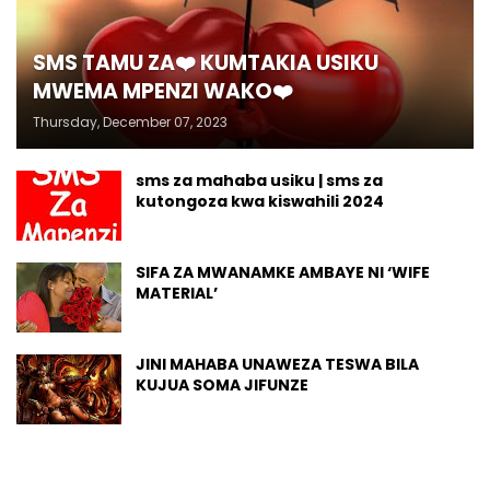
SMS TAMU ZA❤️ KUMTAKIA USIKU
MWEMA MPENZI WAKO❤️
Thursday, December 07, 2023
sms za mahaba usiku | sms za
kutongoza kwa kiswahili 2024
SIFA ZA MWANAMKE AMBAYE NI ‘WIFE
MATERIAL’
JINI MAHABA UNAWEZA TESWA BILA
KUJUA SOMA JIFUNZE