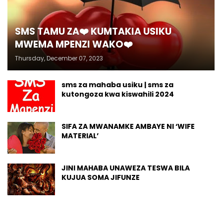
SMS TAMU ZA❤️ KUMTAKIA USIKU
MWEMA MPENZI WAKO❤️
Thursday, December 07, 2023
sms za mahaba usiku | sms za
kutongoza kwa kiswahili 2024
SIFA ZA MWANAMKE AMBAYE NI ‘WIFE
MATERIAL’
JINI MAHABA UNAWEZA TESWA BILA
KUJUA SOMA JIFUNZE