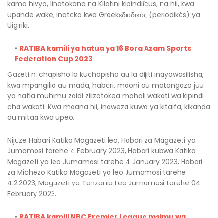
kama hivyo, linatokana na Kilatini kipindiĭcus, na hii, kwa
upande wake, inatoka kwa Greekεδιοδικός (periodikós) ya
Uigiriki.
RATIBA kamili ya hatua ya 16 Bora Azam Sports
Federation Cup 2023
Gazeti ni chapisho la kuchapisha au la dijiti inayowasilisha,
kwa mpangilio au mada, habari, maoni au matangazo juu
ya hafla muhimu zaidi zilizotokea mahali wakati wa kipindi
cha wakati. Kwa maana hii, inaweza kuwa ya kitaifa, kikanda
au mitaa kwa upeo.
Nijuze Habari Katika Magazeti leo, Habari za Magazeti ya
Jumamosi tarehe 4 February 2023, Habari kubwa Katika
Magazeti ya leo Jumamosi tarehe 4 January 2023, Habari
za Michezo Katika Magazeti ya leo Jumamosi tarehe
4.2.2023, Magazeti ya Tanzania Leo Jumamosi tarehe 04
February 2023.
RATIBA kamili NBC Premier League msimu wa