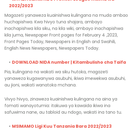
2022/2023
Magazeti yanaweza kuainishwa kulingana na muda ambao
huchapishwa. Kwa hivyo tuna shajara, ambayo
inachapishwa kila siku, na kila wiki, ambayo inachapishwa
kila juma, Newspaper Front pages for February 4 ,2023,
Front Pages Today, Newspapers in English and Swahili,
English News Newspapers, Newspapers Today.
DOWNLOAD NIDA number | Kitambulisho cha Taifa
Pia, kulingana na wakati wa siku hutoka, magazeti
yanaweza kugawanywa asubuhi, ikiwa imewekwa asubuhi,
au jioni, wakati wanatoka mchana.
Vivyo hivyo, zinaweza kuainishwa kulingana na aina ya
fomati wanayotumia: itakuwa ya kawaida ikiwa ina
safuwima nane, au tabloid au ndogo, wakati ina tano tu.
MSIMAMO Ligi Kuu Tanzania Bara 2022/2023