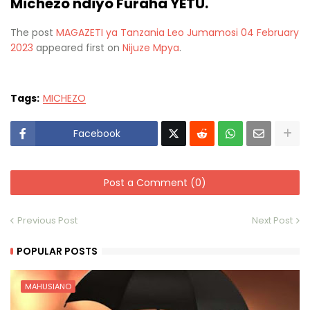
Michezo ndiyo Furaha YETU.
The post
MAGAZETI ya Tanzania Leo Jumamosi 04 February
2023
appeared first on
Nijuze Mpya
.
Tags:
MICHEZO
Facebook
Post a Comment (0)
Previous Post
Next Post
POPULAR POSTS
MAHUSIANO