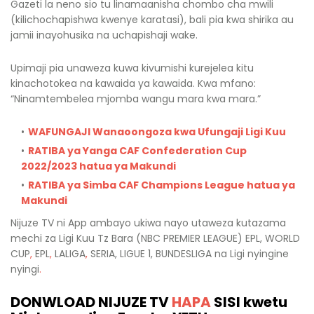
Gazeti la neno sio tu linamaanisha chombo cha mwili
(kilichochapishwa kwenye karatasi), bali pia kwa shirika au
jamii inayohusika na uchapishaji wake.
Upimaji pia unaweza kuwa kivumishi kurejelea kitu
kinachotokea na kawaida ya kawaida. Kwa mfano:
“Ninamtembelea mjomba wangu mara kwa mara.”
WAFUNGAJI Wanaoongoza kwa Ufungaji Ligi Kuu
RATIBA ya Yanga CAF Confederation Cup
2022/2023 hatua ya Makundi
RATIBA ya Simba CAF Champions League hatua ya
Makundi
Nijuze TV ni App ambayo ukiwa nayo utaweza kutazama
mechi za Ligi Kuu Tz Bara (NBC PREMIER LEAGUE) EPL, WORLD
CUP
,
EPL
,
LALIGA
,
SERIA, LIGUE 1, BUNDESLIGA na Ligi nyingine
nyingi
.
DONWLOAD NIJUZE TV
HAPA
SISI kwetu