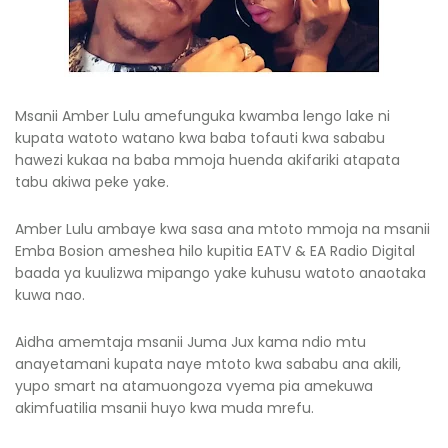
Msanii Amber Lulu amefunguka kwamba lengo lake ni
kupata watoto watano kwa baba tofauti kwa sababu
hawezi kukaa na baba mmoja huenda akifariki atapata
tabu akiwa peke yake.
Amber Lulu ambaye kwa sasa ana mtoto mmoja na msanii
Emba Bosion ameshea hilo kupitia EATV & EA Radio Digital
baada ya kuulizwa mipango yake kuhusu watoto anaotaka
kuwa nao.
Aidha amemtaja msanii Juma Jux kama ndio mtu
anayetamani kupata naye mtoto kwa sababu ana akili,
yupo smart na atamuongoza vyema pia amekuwa
akimfuatilia msanii huyo kwa muda mrefu.