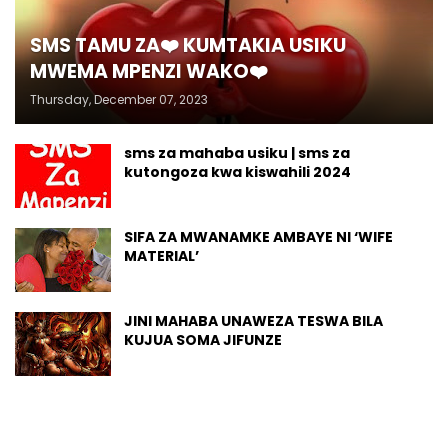
SMS TAMU ZA❤️ KUMTAKIA USIKU
MWEMA MPENZI WAKO❤️
Thursday, December 07, 2023
sms za mahaba usiku | sms za
kutongoza kwa kiswahili 2024
SIFA ZA MWANAMKE AMBAYE NI ‘WIFE
MATERIAL’
JINI MAHABA UNAWEZA TESWA BILA
KUJUA SOMA JIFUNZE