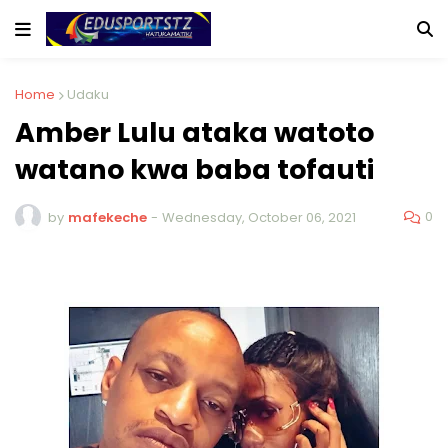
Home
Udaku
Amber Lulu ataka watoto
watano kwa baba tofauti
0
by
mafekeche
-
Wednesday, October 06, 2021