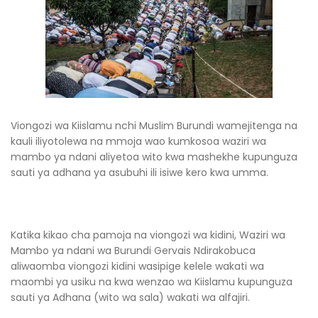
Viongozi wa Kiislamu nchi Muslim Burundi wamejitenga na
kauli iliyotolewa na mmoja wao kumkosoa waziri wa
mambo ya ndani aliyetoa wito kwa mashekhe kupunguza
sauti ya adhana ya asubuhi ili isiwe kero kwa umma.
Katika kikao cha pamoja na viongozi wa kidini, Waziri wa
Mambo ya ndani wa Burundi Gervais Ndirakobuca
aliwaomba viongozi kidini wasipige kelele wakati wa
maombi ya usiku na kwa wenzao wa Kiislamu kupunguza
sauti ya Adhana (wito wa sala) wakati wa alfajiri.