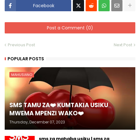
Facebook
Post a Comment (0)
Previous Post
Next Post
POPULAR POSTS
MAHUSIANO
SMS TAMU ZA❤️ KUMTAKIA USIKU
MWEMA MPENZI WAKO❤️
Thursday, December 07, 2023
sms za mahaba usiku | sms za