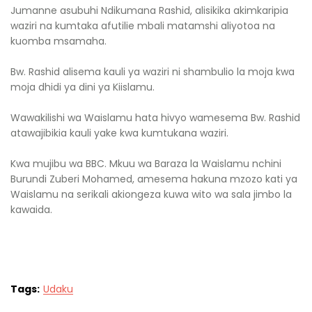
Jumanne asubuhi Ndikumana Rashid, alisikika akimkaripia
waziri na kumtaka afutilie mbali matamshi aliyotoa na
kuomba msamaha.
Bw. Rashid alisema kauli ya waziri ni shambulio la moja kwa
moja dhidi ya dini ya Kiislamu.
Wawakilishi wa Waislamu hata hivyo wamesema Bw. Rashid
atawajibikia kauli yake kwa kumtukana waziri.
Kwa mujibu wa BBC. Mkuu wa Baraza la Waislamu nchini
Burundi Zuberi Mohamed, amesema hakuna mzozo kati ya
Waislamu na serikali akiongeza kuwa wito wa sala jimbo la
kawaida.
Tags:
Udaku