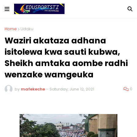
Home
Udaku
Waziri akataza adhana
isitolewa kwa sauti kubwa,
Sheikh amtaka aombe radhi
wenzake wamgeuka
0
by
mafekeche
-
Saturday, June 12, 2021