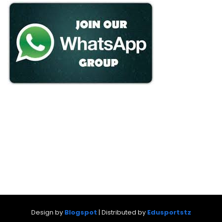
Design by
Blogspot
| Distributed by
Edusportstz