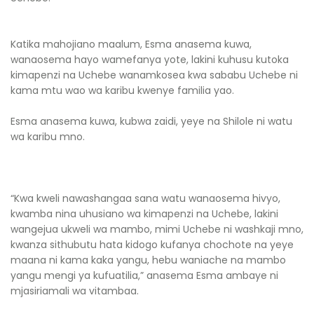
Katika mahojiano maalum, Esma anasema kuwa,
wanaosema hayo wamefanya yote, lakini kuhusu kutoka
kimapenzi na Uchebe wanamkosea kwa sababu Uchebe ni
kama mtu wao wa karibu kwenye familia yao.
Esma anasema kuwa, kubwa zaidi, yeye na Shilole ni watu
wa karibu mno.
“Kwa kweli nawashangaa sana watu wanaosema hivyo,
kwamba nina uhusiano wa kimapenzi na Uchebe, lakini
wangejua ukweli wa mambo, mimi Uchebe ni washkaji mno,
kwanza sithubutu hata kidogo kufanya chochote na yeye
maana ni kama kaka yangu, hebu waniache na mambo
yangu mengi ya kufuatilia,” anasema Esma ambaye ni
mjasiriamali wa vitambaa.