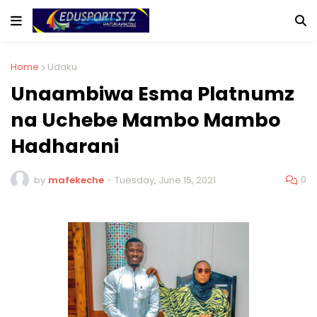
Home
Udaku
Unaambiwa Esma Platnumz
na Uchebe Mambo Mambo
Hadharani
0
by
mafekeche
-
Tuesday, June 15, 2021