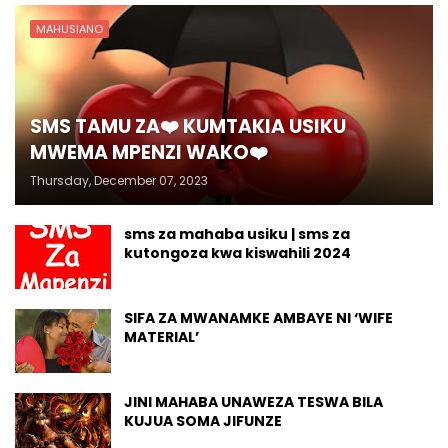
MAHUSIANO
SMS TAMU ZA❤️ KUMTAKIA USIKU
MWEMA MPENZI WAKO❤️
Thursday, December 07, 2023
sms za mahaba usiku | sms za
kutongoza kwa kiswahili 2024
SIFA ZA MWANAMKE AMBAYE NI ‘WIFE
MATERIAL’
JINI MAHABA UNAWEZA TESWA BILA
KUJUA SOMA JIFUNZE