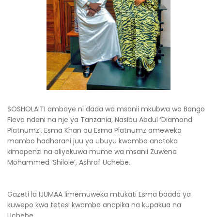
SOSHOLAITI ambaye ni dada wa msanii mkubwa wa Bongo
Fleva ndani na nje ya Tanzania, Nasibu Abdul ‘Diamond
Platnumz’, Esma Khan au Esma Platnumz ameweka
mambo hadharani juu ya ubuyu kwamba anatoka
kimapenzi na aliyekuwa mume wa msanii Zuwena
Mohammed ‘Shilole’, Ashraf Uchebe.
Gazeti la IJUMAA limemuweka mtukati Esma baada ya
kuwepo kwa tetesi kwamba anapika na kupakua na
Uchebe.