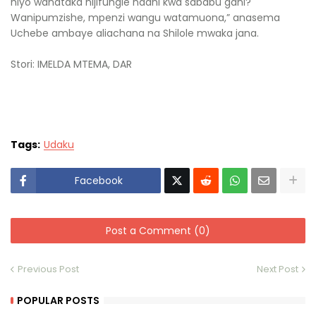
hiyo wanataka nijifungie ndani kwa sababu gani?
Wanipumzishe, mpenzi wangu watamuona,” anasema
Uchebe ambaye aliachana na Shilole mwaka jana.
Stori: IMELDA MTEMA, DAR
Tags:
Udaku
Facebook
Post a Comment (0)
Previous Post
Next Post
POPULAR POSTS