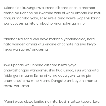
Akiendelea kuzungumza, Esma alisema anajua mambo
mengi ya Uchebe na kwamba wao ni watu ambao kila mtu
anajua mambo yake, sasa iweje tena wawe wapenzi kama
wanavyosema, kitu ambacho kinamchefua mno.
“Nachefuka sana kwa hayo mambo yanaondelea, bora
hata wangeniambia kitu kingine chochote na siyo hivyo,
hebu waniache,” anasema.
Kwa upande wa Uchebe alisema kuwa, yeye
anawashangaa wanaomzushia huo ujinga, sijui wanapata
faida gani maana Esma ni kama dada yake tu na pia
anamuheshimu mno Mama Dangote ambaye ni mama
mzazi wa Esma.
“Yaani watu ukiwa karibu na mtu, basi ni tatizo kubwa, kwa