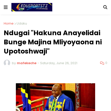
Home
Udaku
Ndugai "Hakuna Anayelidai
Bunge Majina Mliyoyaona ni
Upotoshwaji"
0
by
mafekeche
-
Saturday, June 26, 2021