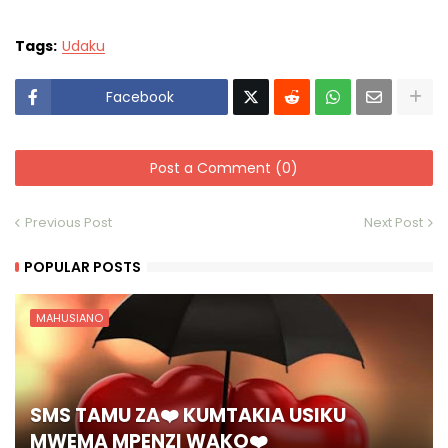
Tags:
Udaku
Facebook
Post a Comment (0)
Previous Post
Next Post
POPULAR POSTS
MAHUSIANO
SMS TAMU ZA❤️ KUMTAKIA USIKU
MWEMA MPENZI WAKO❤️