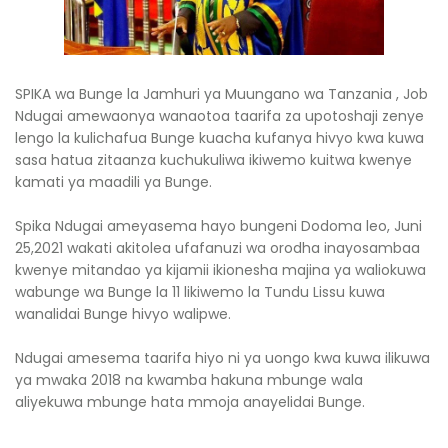
SPIKA wa Bunge la Jamhuri ya Muungano wa Tanzania , Job
Ndugai amewaonya wanaotoa taarifa za upotoshaji zenye
lengo la kulichafua Bunge kuacha kufanya hivyo kwa kuwa
sasa hatua zitaanza kuchukuliwa ikiwemo kuitwa kwenye
kamati ya maadili ya Bunge.
Spika Ndugai ameyasema hayo bungeni Dodoma leo, Juni
25,2021 wakati akitolea ufafanuzi wa orodha inayosambaa
kwenye mitandao ya kijamii ikionesha majina ya waliokuwa
wabunge wa Bunge la 11 likiwemo la Tundu Lissu kuwa
wanalidai Bunge hivyo walipwe.
Ndugai amesema taarifa hiyo ni ya uongo kwa kuwa ilikuwa
ya mwaka 2018 na kwamba hakuna mbunge wala
aliyekuwa mbunge hata mmoja anayelidai Bunge.