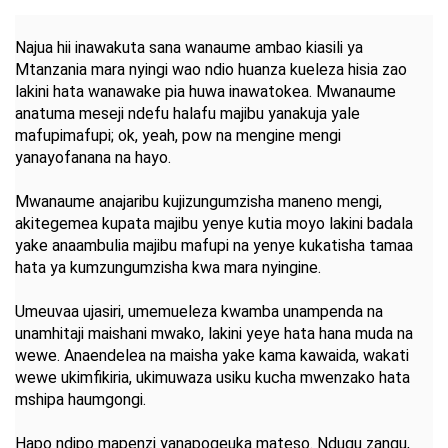
Najua hii inawakuta sana wanaume ambao kiasili ya
Mtanzania mara nyingi wao ndio huanza kueleza hisia zao
lakini hata wanawake pia huwa inawatokea. Mwanaume
anatuma meseji ndefu halafu majibu yanakuja yale
mafupimafupi; ok, yeah, pow na mengine mengi
yanayofanana na hayo.
Mwanaume anajaribu kujizungumzisha maneno mengi,
akitegemea kupata majibu yenye kutia moyo lakini badala
yake anaambulia majibu mafupi na yenye kukatisha tamaa
hata ya kumzungumzisha kwa mara nyingine.
Umeuvaa ujasiri, umemueleza kwamba unampenda na
unamhitaji maishani mwako, lakini yeye hata hana muda na
wewe. Anaendelea na maisha yake kama kawaida, wakati
wewe ukimfikiria, ukimuwaza usiku kucha mwenzako hata
mshipa haumgongi.
Hapo ndipo mapenzi yanapogeuka mateso. Ndugu zangu,