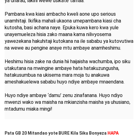
ya dharau, lakini wewe usikate tamaa.
Pambana kwa kiasi ambacho kweli aone upo serious
unamhitaji. Ikifika mahali ukaona umepambana kiasi cha
kutosha, basi achana naye. Epuka kuwa kero kwa yule
unayemueleza hisia zako maana kama nilivyosema
yawezekana hakuhitaji kutokana na ile sababu ya kutovutiwa
na wewe au pengine anaye mtu ambaye anamheshimu.
Heshimu hisia zake na dunia hii haijaisha wachumba, ipo siku
utakutana na mwingine ambaye hata hatakuzungusha,
hatakusumbua na ukisema mara moja tu anakuwa
ameshakuelewa sababu huyo ndiye ambaye mnaendana.
Huyo ndiye ambaye ‘damu’ zenu zinafanana. Huyo ndiyo
mwenzi wako wa maisha na mkianzisha maisha ya uhusiano,
mtadumu miaka mingi!
Pata GB 20 Mitandao yote BURE Kila Siku Bonyeza
HAPA