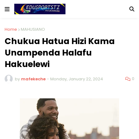
Home
MAHUSIANO
Chukua Hatua Hizi Kama
Unampenda Halafu
Hakuelewi
0
by
mafekeche
-
Monday, January 22, 2024