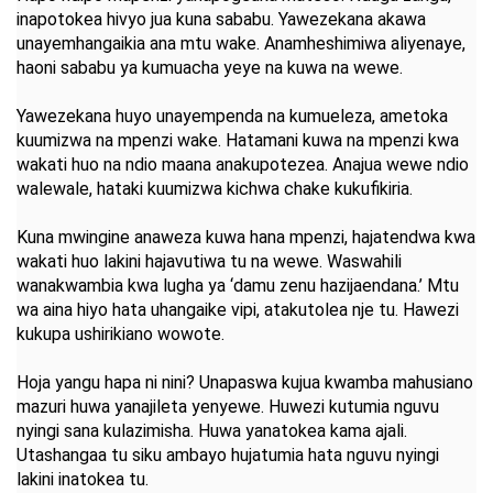
inapotokea hivyo jua kuna sababu. Yawezekana akawa
unayemhangaikia ana mtu wake. Anamheshimiwa aliyenaye,
haoni sababu ya kumuacha yeye na kuwa na wewe.
Yawezekana huyo unayempenda na kumueleza, ametoka
kuumizwa na mpenzi wake. Hatamani kuwa na mpenzi kwa
wakati huo na ndio maana anakupotezea. Anajua wewe ndio
walewale, hataki kuumizwa kichwa chake kukufikiria.
Kuna mwingine anaweza kuwa hana mpenzi, hajatendwa kwa
wakati huo lakini hajavutiwa tu na wewe. Waswahili
wanakwambia kwa lugha ya ‘damu zenu hazijaendana.’ Mtu
wa aina hiyo hata uhangaike vipi, atakutolea nje tu. Hawezi
kukupa ushirikiano wowote.
Hoja yangu hapa ni nini? Unapaswa kujua kwamba mahusiano
mazuri huwa yanajileta yenyewe. Huwezi kutumia nguvu
nyingi sana kulazimisha. Huwa yanatokea kama ajali.
Utashangaa tu siku ambayo hujatumia hata nguvu nyingi
lakini inatokea tu.