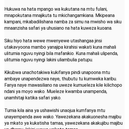
Hukuwa na hata mpango wa kukutana na mtu fulani,
mnapokutana mnajikuta tu mkichangamkiana. Mkipeana
kampani, mkabadilishana namba za simu na mwisho wa siku
mnaanzisha safari ya uhusiano na hata kuweza kuoana.
Siku hiyo hata wewe mwenyewe utashangaa jinsi
utakavyoona mambo yanajipa kirahisi wakati kuna mahali
ulitumia nguvu nyingi bila mafanikio. Kuna mahali ulipenda,
ulitumia nguvu nyingi lakini uliambulia patupu.
Kikubwa unachotakiwa kukifanya pindi unapoona mtu
ambaye unapendezwa naye, thubutu tu kumweka karibu.
Fanya naye mawasiliano na uweze kumueleza kile kilichopo
ndani ya moyo wako. Mueleze kwamba unampenda,
unamhitaji katika safari yako.
Tumia kila aina ya ushawishi unaojua kumfanya mtu
unayempenda awe wako. Yawezekana akakuonesha majibu
ya mkato ya kukatisha tamaa, yawezekana akakujibu majibu