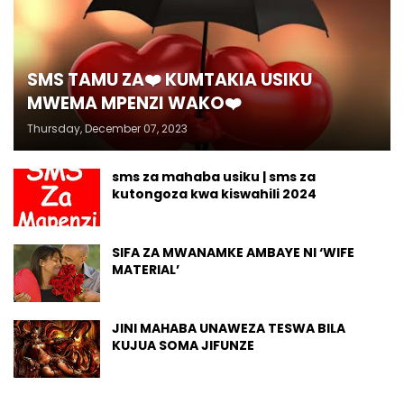
SMS TAMU ZA❤️ KUMTAKIA USIKU
MWEMA MPENZI WAKO❤️
Thursday, December 07, 2023
sms za mahaba usiku | sms za
kutongoza kwa kiswahili 2024
SIFA ZA MWANAMKE AMBAYE NI ‘WIFE
MATERIAL’
JINI MAHABA UNAWEZA TESWA BILA
KUJUA SOMA JIFUNZE