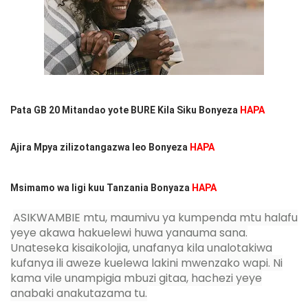
Pata GB 20 Mitandao yote BURE Kila Siku Bonyeza
HAPA
Ajira Mpya zilizotangazwa leo Bonyeza
HAPA
Msimamo wa ligi kuu Tanzania Bonyaza
HAPA
ASIKWAMBIE mtu, maumivu ya kumpenda mtu halafu
yeye akawa hakuelewi huwa yanauma sana.
Unateseka kisaikolojia, unafanya kila unalotakiwa
kufanya ili aweze kuelewa lakini mwenzako wapi. Ni
kama vile unampigia mbuzi gitaa, hachezi yeye
anabaki anakutazama tu.