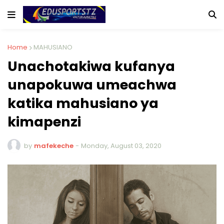
Home
MAHUSIANO
Unachotakiwa kufanya
unapokuwa umeachwa
katika mahusiano ya
kimapenzi
by
mafekeche
-
Monday, August 03, 2020