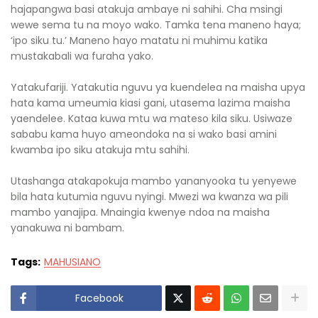
hajapangwa basi atakuja ambaye ni sahihi. Cha msingi
wewe sema tu na moyo wako. Tamka tena maneno haya;
‘ipo siku tu.’ Maneno hayo matatu ni muhimu katika
mustakabali wa furaha yako.
Yatakufariji. Yatakutia nguvu ya kuendelea na maisha upya
hata kama umeumia kiasi gani, utasema lazima maisha
yaendelee. Kataa kuwa mtu wa mateso kila siku. Usiwaze
sababu kama huyo ameondoka na si wako basi amini
kwamba ipo siku atakuja mtu sahihi.
Utashanga atakapokuja mambo yananyooka tu yenyewe
bila hata kutumia nguvu nyingi. Mwezi wa kwanza wa pili
mambo yanajipa. Mnaingia kwenye ndoa na maisha
yanakuwa ni bambam.
Tags:
MAHUSIANO
Facebook