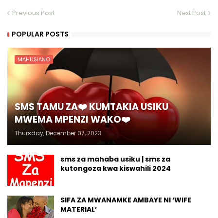
Previous Post
Next Post
POPULAR POSTS
MAHUSIANO
SMS TAMU ZA❤️ KUMTAKIA USIKU
MWEMA MPENZI WAKO❤️
Thursday, December 07, 2023
sms za mahaba usiku | sms za
kutongoza kwa kiswahili 2024
SIFA ZA MWANAMKE AMBAYE NI ‘WIFE
MATERIAL’