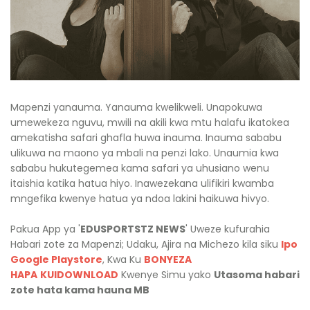
Mapenzi yanauma. Yanauma kwelikweli. Unapokuwa
umewekeza nguvu, mwili na akili kwa mtu halafu ikatokea
amekatisha safari ghafla huwa inauma. Inauma sababu
ulikuwa na maono ya mbali na penzi lako. Unaumia kwa
sababu hukutegemea kama safari ya uhusiano wenu
itaishia katika hatua hiyo. Inawezekana ulifikiri kwamba
mngefika kwenye hatua ya ndoa lakini haikuwa hivyo.
Pakua App ya '
EDUSPORTSTZ NEWS
' Uweze kufurahia
Habari zote za Mapenzi; Udaku, Ajira na Michezo kila siku
Ipo
Google Playstore
, Kwa Ku
BONYEZA
HAPA
KUIDOWNLOAD
Kwenye Simu yako
Utasoma habari
zote hata kama hauna MB