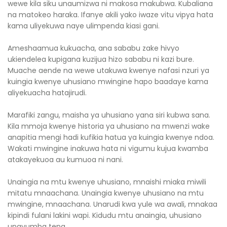
wewe kila siku unaumizwa ni makosa makubwa. Kubaliana
na matokeo haraka. Ifanye akili yako iwaze vitu vipya hata
kama uliyekuwa naye ulimpenda kiasi gani.
Ameshaamua kukuacha, ana sababu zake hivyo
ukiendelea kupigana kuzijua hizo sababu ni kazi bure.
Muache aende na wewe utakuwa kwenye nafasi nzuri ya
kuingia kwenye uhusiano mwingine hapo baadaye kama
aliyekuacha hatajirudi.
Marafiki zangu, maisha ya uhusiano yana siri kubwa sana.
Kila mmoja kwenye historia ya uhusiano na mwenzi wake
anapitia mengi hadi kufikia hatua ya kuingia kwenye ndoa.
Wakati mwingine inakuwa hata ni vigumu kujua kwamba
atakayekuoa au kumuoa ni nani.
Unaingia na mtu kwenye uhusiano, mnaishi miaka miwili
mitatu mnaachana. Unaingia kwenye uhusiano na mtu
mwingine, mnaachana. Unarudi kwa yule wa awali, mnakaa
kipindi fulani lakini wapi. Kidudu mtu anaingia, uhusiano
unayumba tena.