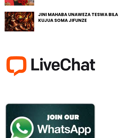
JINI MAHABA UNAWEZA TESWA BILA
KUJUA SOMA JIFUNZE