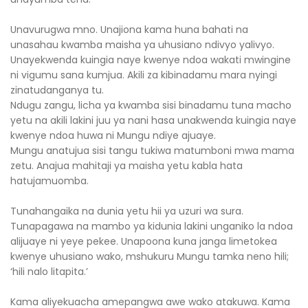
Unavurugwa mno. Unajiona kama huna bahati na
unasahau kwamba maisha ya uhusiano ndivyo yalivyo.
Unayekwenda kuingia naye kwenye ndoa wakati mwingine
ni vigumu sana kumjua. Akili za kibinadamu mara nyingi
zinatudanganya tu.
Ndugu zangu, licha ya kwamba sisi binadamu tuna macho
yetu na akili lakini juu ya nani hasa unakwenda kuingia naye
kwenye ndoa huwa ni Mungu ndiye ajuaye.
Mungu anatujua sisi tangu tukiwa matumboni mwa mama
zetu. Anajua mahitaji ya maisha yetu kabla hata
hatujamuomba.
Tunahangaika na dunia yetu hii ya uzuri wa sura.
Tunapagawa na mambo ya kidunia lakini unganiko la ndoa
alijuaye ni yeye pekee. Unapoona kuna janga limetokea
kwenye uhusiano wako, mshukuru Mungu tamka neno hili;
‘hili nalo litapita.’
Kama aliyekuacha amepangwa awe wako atakuwa. Kama