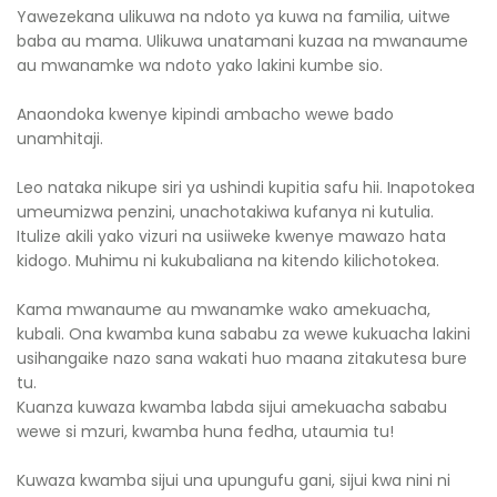
Yawezekana ulikuwa na ndoto ya kuwa na familia, uitwe
baba au mama. Ulikuwa unatamani kuzaa na mwanaume
au mwanamke wa ndoto yako lakini kumbe sio.
Anaondoka kwenye kipindi ambacho wewe bado
unamhitaji.
Leo nataka nikupe siri ya ushindi kupitia safu hii. Inapotokea
umeumizwa penzini, unachotakiwa kufanya ni kutulia.
Itulize akili yako vizuri na usiiweke kwenye mawazo hata
kidogo. Muhimu ni kukubaliana na kitendo kilichotokea.
Kama mwanaume au mwanamke wako amekuacha,
kubali. Ona kwamba kuna sababu za wewe kukuacha lakini
usihangaike nazo sana wakati huo maana zitakutesa bure
tu.
Kuanza kuwaza kwamba labda sijui amekuacha sababu
wewe si mzuri, kwamba huna fedha, utaumia tu!
Kuwaza kwamba sijui una upungufu gani, sijui kwa nini ni