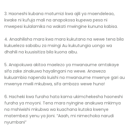
3. Haoneshi kubana matumizi kwa ajili ya maendeleao,
kwake ni kufuja mali na anapokosa kupewa pesa ni
mwepesi kulalamika na wakati mwingine kununa kabisa.
4. Anaahilisha mara kwa mara kukutana na wewe tena bila
kukueleza sababu za msingi Au kukutungia uongo wa
dhahili na kuusisitiza bila kuona aibu.
5. Anapokuwa akitoa maelezo ya mwanaume amtakaye
sifa zake zinakuwa hayalingani na wewe. Anaweza
kukuambia napenda kuishi na mwanaume mwenye gari au
mwenye mwili mkubwa, sifa ambazo wewe huna!
6. Hacheki kwa furaha hata kama ukimchekesha haoneshi
furaha ya moyoni. Tena mara nyingine anakuwa mkimya
na mshiwishi mkubwa wa kuachana kutoka kwenye
matembezi yenu ya jioni. “Aaah, mi nimechoka narudi
nyumbani”