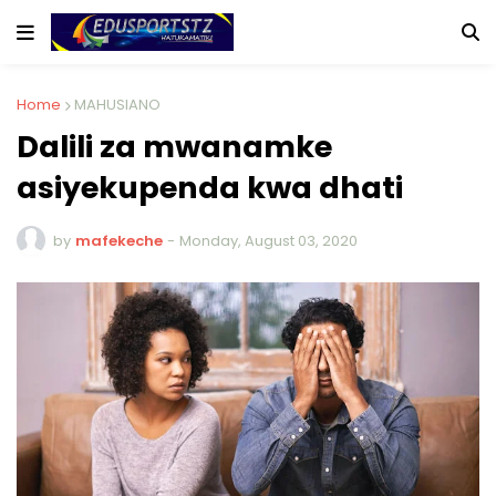
Home
MAHUSIANO
Dalili za mwanamke
asiyekupenda kwa dhati
by
mafekeche
-
Monday, August 03, 2020