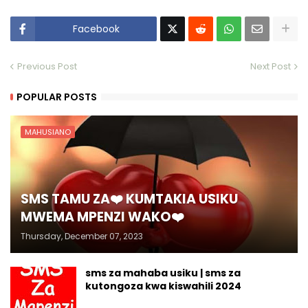
Facebook
Previous Post
Next Post
POPULAR POSTS
MAHUSIANO
SMS TAMU ZA❤️ KUMTAKIA USIKU
MWEMA MPENZI WAKO❤️
Thursday, December 07, 2023
sms za mahaba usiku | sms za
kutongoza kwa kiswahili 2024