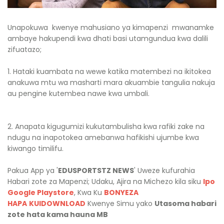
Unapokuwa kwenye mahusiano ya kimapenzi mwanamke
ambaye hakupendi kwa dhati basi utamgundua kwa dalili
zifuatazo;
1. Hataki kuambata na wewe katika matembezi na ikitokea
anakuwa mtu wa masharti mara akuambie tangulia nakuja
au pengine kutembea nawe kwa umbali.
2. Anapata kigugumizi kukutambulisha kwa rafiki zake na
ndugu na inapotokea amebanwa hafikishi ujumbe kwa
kiwango timilifu.
Pakua App ya '
EDUSPORTSTZ NEWS
' Uweze kufurahia
Habari zote za Mapenzi; Udaku, Ajira na Michezo kila siku
Ipo
Google Playstore
, Kwa Ku
BONYEZA
HAPA
KUIDOWNLOAD
Kwenye Simu yako
Utasoma habari
zote hata kama hauna MB