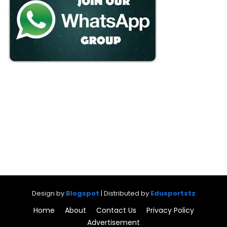
Design by
Blogspot
| Distributed by
Edusportstz
Home
About
Contact Us
Privacy Policy
Advertisement