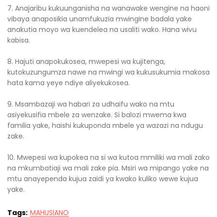
7. Anajaribu kukuunganisha na wanawake wengine na haoni
vibaya anaposikia unamfukuzia mwingine badala yake
anakutia moyo wa kuendelea na usaliti wako. Hana wivu
kabisa.
8. Hajuti anapokukosea, mwepesi wa kujitenga,
kutokuzungumza nawe na mwingi wa kukusukumia makosa
hata kama yeye ndiye aliyekukosea.
9. Msambazaji wa habari za udhaifu wako na mtu
asiyekusifia mbele za wenzake. Si balozi mwema kwa
familia yake, haishi kukuponda mbele ya wazazi na ndugu
zake.
10. Mwepesi wa kupokea na si wa kutoa mmiliki wa mali zako
na mkumbatiaji wa mali zake pia. Msiri wa mipango yake na
mtu anayependa kujua zaidi ya kwako kuliko wewe kujua
yake.
Tags:
MAHUSIANO