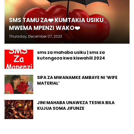
SMS TAMU ZA❤️ KUMTAKIA USIKU
MWEMA MPENZI WAKO❤️
Thursday, December 07, 2023
sms za mahaba usiku | sms za
kutongoza kwa kiswahili 2024
SIFA ZA MWANAMKE AMBAYE NI ‘WIFE
MATERIAL’
JINI MAHABA UNAWEZA TESWA BILA
KUJUA SOMA JIFUNZE