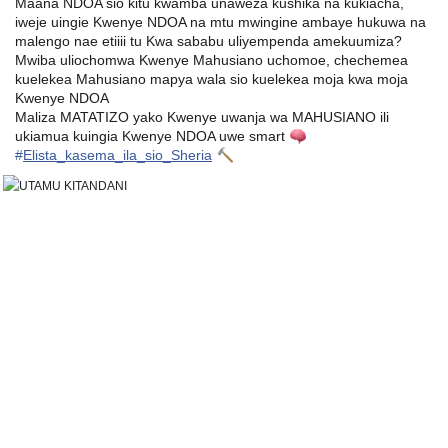
Maana NDOA sio kitu kwamba unaweza kushika na kukiacha,
iweje uingie Kwenye NDOA na mtu mwingine ambaye hukuwa na
malengo nae etiiii tu Kwa sababu uliyempenda amekuumiza?
Mwiba uliochomwa Kwenye Mahusiano uchomoe, chechemea
kuelekea Mahusiano mapya wala sio kuelekea moja kwa moja
Kwenye NDOA
⛔
Maliza MATATIZO yako Kwenye uwanja wa MAHUSIANO ili
ukiamua kuingia Kwenye NDOA uwe smart
🧠
#
Elista_kasema_ila_sio_Sheria
🔨