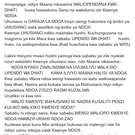
mnayopiga, ndiyo Maana nikasema WALIOPENDANA KWA
DHATI
huwa hawadumu Sana na wakidumu sio Kwenye
💘
NDOA
😂
😂
Uhusiano ni DARAJA LA NDOA hivyo wengi hukomea ng'ambo ya
UHUSIANO wala wasifikie ng'ambo ya NDOA.
Kwenye UHUSIANO ndiko mashaka huishi, Kuchunguzana na
magomvi ya kila Mara kwa sababu UPENDO WA DHATI
huishi
💘
huko, na waliopendana kwa dhati huachana kwa sababu ya WIVU
💯
Lakini mioyoni mwao huishi pamoja kwa sababu ya zile nyakati
nzuri waliziishi Kwenye uhusiano wao, ndo Maana nikasema:-
NDOA NYINGI ZINALINDWA NA UVUMILIVU WALA SIO
👉
UPENDO WA DHATI
KAMA ILIVYO MAANA HALISI YA NDOA.
💘
Kwa sababu Wana ndoa wengi hawaishi na watu waliowapenda
kwa dhati, Hasira ama kukata tamaa ya Mahusiano hiyo ndiyo
hupelekea NDOA ZISIZO RASMI KUZALIWA
😂
😂
😂
Unafikiri ni kwa nini:-
WALIO KWENYE MAHUSIANO NI NADRA KUSALITI PENZI
👉
KULIKO WALIOKO KWENYE NDOA?
Sababu ni ndogo sana, Kwa sababu WENGI WALIOPO KWENYE
NDOA HAWAZIFURAHII NDOA ZAO
💯
Kuolewa ama kuoa Mtu ambaye hukuwa na malengo nae hii
ndiyo sumu mbaya zaidi Kwenye NDOA.