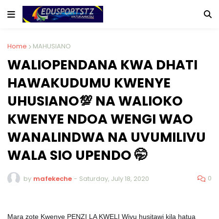
Home
MAHUSIANO
WALIOPENDANA KWA DHATI
HAWAKUDUMU KWENYE
UHUSIANO💯 NA WALIOKO
KWENYE NDOA WENGI WAO
WANALINDWA NA UVUMILIVU
WALA SIO UPENDO 🤭
0
by
mafekeche
-
Saturday, July 18, 2020
Mara zote Kwenye PENZI LA KWELI Wivu husitawi kila hatua