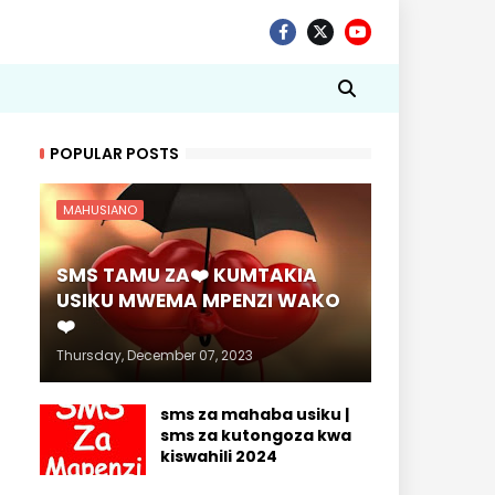
POPULAR POSTS
MAHUSIANO
SMS TAMU ZA❤️ KUMTAKIA
USIKU MWEMA MPENZI WAKO
❤️
Thursday, December 07, 2023
sms za mahaba usiku |
sms za kutongoza kwa
kiswahili 2024