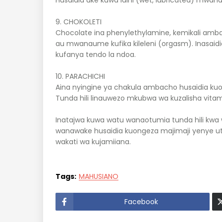
Husaidia uke kuwa laini (wet, lubricated) mwan
9. CHOKOLETI
Chocolate ina phenylethylamine, kemikali amb
au mwanaume kufika kileleni (orgasm). Inasai
kufanya tendo la ndoa.
10. PARACHICHI
Aina nyingine ya chakula ambacho husaidia kuo
Tunda hili linauwezo mkubwa wa kuzalisha vitam
Inatajwa kuwa watu wanaotumia tunda hili kwa
wanawake husaidia kuongeza majimaji yenye ut
wakati wa kujamiiana.
Tags:
MAHUSIANO
Facebook