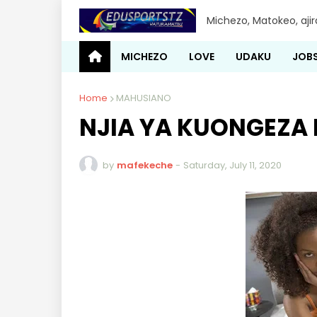
Michezo, Matokeo, aji
MICHEZO
LOVE
UDAKU
JOB
Home
MAHUSIANO
NJIA YA KUONGEZA
by
mafekeche
-
Saturday, July 11, 2020