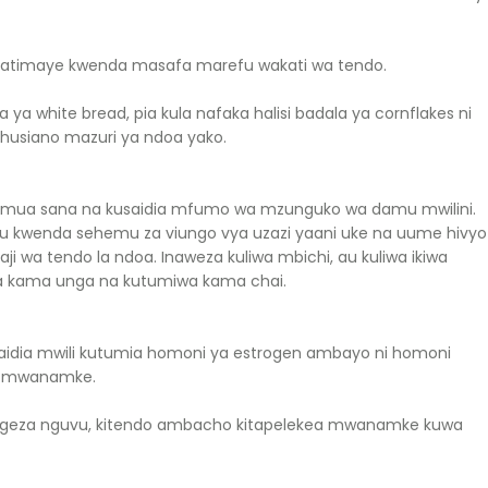
hatimaye kwenda masafa marefu wakati wa tendo.
ya white bread, pia kula nafaka halisi badala ya cornflakes ni
ahusiano mazuri ya ndoa yako.
imua sana na kusaidia mfumo wa mzunguko wa damu mwilini.
u kwenda sehemu za viungo vya uzazi yaani uke na uume hivyo
 wa tendo la ndoa. Inaweza kuliwa mbichi, au kuliwa ikiwa
 kama unga na kutumiwa kama chai.
saidia mwili kutumia homoni ya estrogen ambayo ni homoni
wa mwanamke.
ongeza nguvu, kitendo ambacho kitapelekea mwanamke kuwa