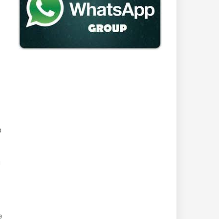
a
i
e