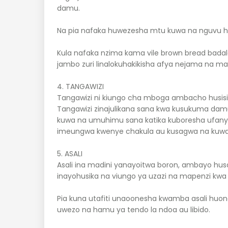
damu.
Na pia nafaka huwezesha mtu kuwa na nguvu 
Kula nafaka nzima kama vile brown bread badala 
jambo zuri linalokuhakikisha afya nejama na m
4. TANGAWIZI
Tangawizi ni kiungo cha mboga ambacho husis
Tangawizi zinajulikana sana kwa kusukuma dam
kuwa na umuhimu sana katika kuboresha ufanyaji
imeungwa kwenye chakula au kusagwa na kuwa
5. ASALI
Asali ina madini yanayoitwa boron, ambayo hu
inayohusika na viungo ya uzazi na mapenzi k
Pia kuna utafiti unaoonesha kwamba asali hu
uwezo na hamu ya tendo la ndoa au libido.