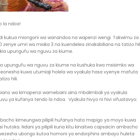
 la ndoa!
zidi kukua miongoni wa wanandoa na wapenzi wengi. Takwimu za
10 zenye umri wa miaka 3 na kuendelea zinakabiliana na tatizo hili
ikia upungufu wa nguvu za kiume.
a upungufu wa nguvu za kiume na kushuka kwa msisimko wa
onesha kuwa utumiaji holela wa vyakula hasa vyenye mafuta
izo hili.
usiano wa kimapenzi wamebaini aina mbalimbali ya vyakula
ya kufanya tendo la ndoa. Vyakula hivyo ni hivi vifuatavyo:
bacho kimeungwa pilipili hufanya hata mapigo ya moyo kuwa
 hutoka. Ndani ya pilipili kuna kitu kinaitwa capsaicin ambacho
in huwezesha ubongo kutoa homoni ya endorphins ambayo huleta