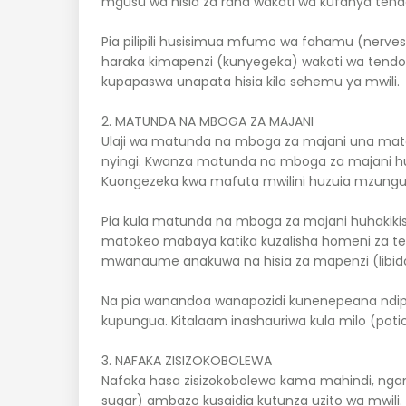
mgusu wa hisia za raha wakati wa kufanya tend
Pia pilipili husisimua mfumo wa fahamu (nerv
haraka kimapenzi (kunyegeka) wakati wa tendo
kupapaswa unapata hisia kila sehemu ya mwili.
2. MATUNDA NA MBOGA ZA MAJANI
Ulaji wa matunda na mboga za majani una mat
nyingi. Kwanza matunda na mboga za majani h
Kuongezeka kwa mafuta mwilini huzuia mzung
Pia kula matunda na mboga za majani huhakiki
matokeo mabaya katika kuzalisha homeni za te
mwanaume anakuwa na hisia za mapenzi (libido
Na pia wanandoa wanapozidi kunenepeana ndipo
kupungua. Kitalaam inashauriwa kula milo (poti
3. NAFAKA ZISIZOKOBOLEWA
Nafaka hasa zisizokobolewa kama mahindi, ngano
sugar) ambazo kusaidia kutunza uzito wa mwili.