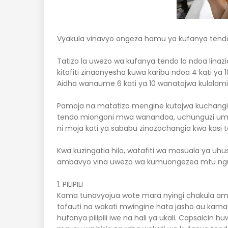
Vyakula vinavyo ongeza hamu ya kufanya tendo
Tatizo la uwezo wa kufanya tendo la ndoa lina
kitafiti zinaonyesha kuwa karibu ndoa 4 kati ya 
Aidha wanaume 6 kati ya 10 wanatajwa kulalam
Pamoja na matatizo mengine kutajwa kuchangi
tendo miongoni mwa wanandoa, uchunguzi ume
ni moja kati ya sababu zinazochangia kwa kasi tat
Kwa kuzingatia hilo, watafiti wa masuala ya uh
ambavyo vina uwezo wa kumuongezea mtu nguvu 
1. PILIPILI
Kama tunavyojua wote mara nyingi chakula am
tofauti na wakati mwingine hata jasho au kamasi
hufanya pilipili iwe na hali ya ukali. Capsaic