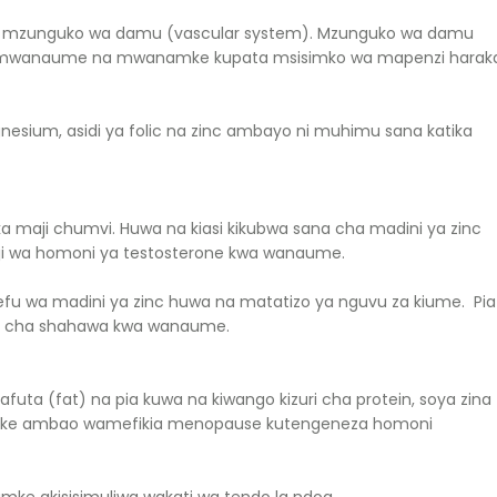
a mzunguko wa damu (vascular system). Mzunguko wa damu
a mwanaume na mwanamke kupata msisimko wa mapenzi harak
esium, asidi ya folic na zinc ambayo ni muhimu sana katika
a maji chumvi. Huwa na kiasi kikubwa sana cha madini ya zinc
haji wa homoni ya testosterone kwa wanaume.
u wa madini ya zinc huwa na matatizo ya nguvu za kiume. Pia
go cha shahawa kwa wanaume.
ta (fat) na pia kuwa na kiwango kizuri cha protein, soya zina
ake ambao wamefikia menopause kutengeneza homoni