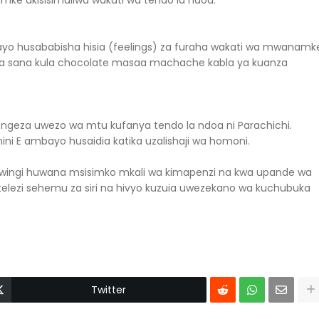
amke akisisimuliwa wakati wa tendo la ndoa.
ayo husababisha hisia (feelings) za furaha wakati wa mwanamk
dia sana kula chocolate masaa machache kabla ya kuanza
ngeza uwezo wa mtu kufanya tendo la ndoa ni Parachichi.
ini E ambayo husaidia katika uzalishaji wa homoni.
 wingi huwana msisimko mkali wa kimapenzi na kwa upande wa
elezi sehemu za siri na hivyo kuzuia uwezekano wa kuchubuka
Twitter