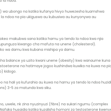
o la ndoa.
es) wa ubongo na katika kufanya hivyo huwezesha kuamshwa
 la ndoa na pia ukiguswa au kubusiwa au kunyonywa au
okeo makubwa sana katika hamu ya tendo la ndoa kwa njia
upunguza kiwango cha mafuta na unene (cholesterol).
uko wa damu kwa kubana mishipa ya damu.
sha balance ya uzito kwani unene (obesity) kwa wanaume kuna
stoeterone na hatimaye jogoo kushindwa kuwika na kuwa na pi
) kidogo.
 na hali ya kufurahia au kuwa na hamu ya tendo la ndoa huzid
ons) 3-5 za matunda kwa siku.
, uwele, nk zina nyuzinyuzi (fibre) na sukari ngumu (complex
 Nafaka husaidia katika kuzalisha homoni za testosterone kweny