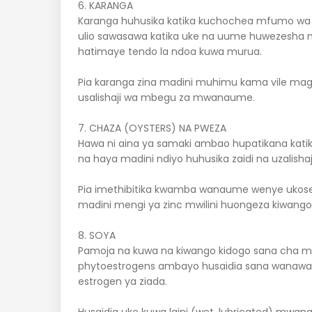
6. KARANGA
Karanga huhusika katika kuchochea mfumo w
ulio sawasawa katika uke na uume huwezesh
hatimaye tendo la ndoa kuwa murua.
Pia karanga zina madini muhimu kama vile magn
usalishaji wa mbegu za mwanaume.
7. CHAZA (OYSTERS) NA PWEZA
Hawa ni aina ya samaki ambao hupatikana katik
na haya madini ndiyo huhusika zaidi na uzalis
Pia imethibitika kwamba wanaume wenye ukosef
madini mengi ya zinc mwilini huongeza kiwan
8. SOYA
Pamoja na kuwa na kiwango kidogo sana cha mafu
phytoestrogens ambayo husaidia sana wanaw
estrogen ya ziada.