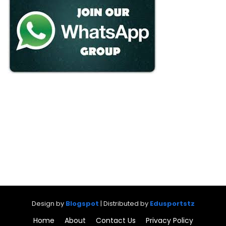
Design by
Blogspot
| Distributed by
Edusportstz
Home
About
Contact Us
Privacy Policy