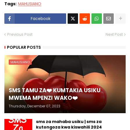
Tags:
MAHUSIANO
Facebook
Previous Post
Next Post
POPULAR POSTS
MAHUSIANO
SMS TAMU ZA❤️ KUMTAKIA USIKU
MWEMA MPENZI WAKO❤️
Thursday, December 07, 2023
sms za mahaba usiku | sms za
kutongoza kwa kiswahili 2024