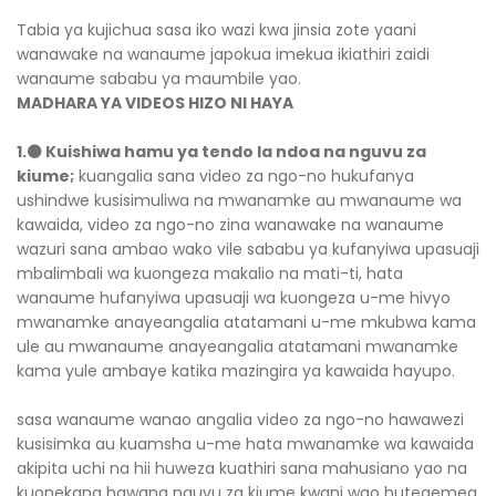
Tabia ya kujichua sasa iko wazi kwa jinsia zote yaani
wanawake na wanaume japokua imekua ikiathiri zaidi
wanaume sababu ya maumbile yao.
MADHARA YA VIDEOS HIZO NI HAYA
1.⚫️ Kuishiwa hamu ya tendo la ndoa na nguvu za
kiume;
kuangalia sana video za ngo-no hukufanya
ushindwe kusisimuliwa na mwanamke au mwanaume wa
kawaida, video za ngo-no zina wanawake na wanaume
wazuri sana ambao wako vile sababu ya kufanyiwa upasuaji
mbalimbali wa kuongeza makalio na mati-ti, hata
wanaume hufanyiwa upasuaji wa kuongeza u-me hivyo
mwanamke anayeangalia atatamani u-me mkubwa kama
ule au mwanaume anayeangalia atatamani mwanamke
kama yule ambaye katika mazingira ya kawaida hayupo.
sasa wanaume wanao angalia video za ngo-no hawawezi
kusisimka au kuamsha u-me hata mwanamke wa kawaida
akipita uchi na hii huweza kuathiri sana mahusiano yao na
kuonekana hawana nguvu za kiume kwani wao hutegemea