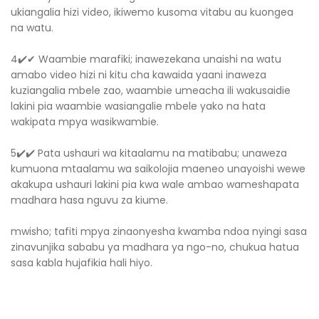
ukiangalia hizi video, ikiwemo kusoma vitabu au kuongea
na watu.
4✔️✔ ️Waambie marafiki; inawezekana unaishi na watu
amabo video hizi ni kitu cha kawaida yaani inaweza
kuziangalia mbele zao, waambie umeacha ili wakusaidie
lakini pia waambie wasiangalie mbele yako na hata
wakipata mpya wasikwambie.
5✔️✔️ Pata ushauri wa kitaalamu na matibabu; unaweza
kumuona mtaalamu wa saikolojia maeneo unayoishi wewe
akakupa ushauri lakini pia kwa wale ambao wameshapata
madhara hasa nguvu za kiume.
mwisho; tafiti mpya zinaonyesha kwamba ndoa nyingi sasa
zinavunjika sababu ya madhara ya ngo-no, chukua hatua
sasa kabla hujafikia hali hiyo.