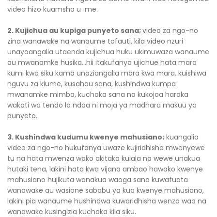
video hizo kuamsha u-me.
2. Kujichua au kupiga punyeto sana;
video za ngo-no
zina wanawake na wanaume tofauti, kila video nzuri
unayoangalia utaenda kujichua huku ukimuwaza wanaume
au mwanamke husika...hii itakufanya ujichue hata mara
kumi kwa siku kama unaziangalia mara kwa mara. kuishiwa
nguvu za kiume, kusahau sana, kushindwa kumpa
mwanamke mimba, kuchoka sana na kukojoa haraka
wakati wa tendo la ndoa ni moja ya madhara makuu ya
punyeto.
3. Kushindwa kudumu kwenye mahusiano;
kuangalia
video za ngo-no hukufanya uwaze kujiridhisha mwenyewe
tu na hata mwenza wako akitaka kulala na wewe unakua
hutaki tena, lakini hata kwa vijana ambao hawako kwenye
mahusiano hujikuta wanakua waoga sana kuwafuata
wanawake au wasione sababu ya kua kwenye mahusiano,
lakini pia wanaume hushindwa kuwaridhisha wenza wao na
wanawake kusingizia kuchoka kila siku.