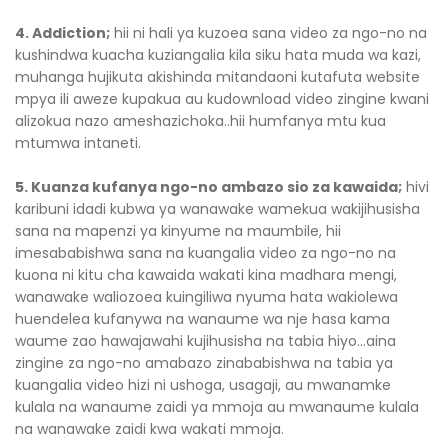
4. Addiction;
hii ni hali ya kuzoea sana video za ngo-no na
kushindwa kuacha kuziangalia kila siku hata muda wa kazi,
muhanga hujikuta akishinda mitandaoni kutafuta website
mpya ili aweze kupakua au kudownload video zingine kwani
alizokua nazo ameshazichoka..hii humfanya mtu kua
mtumwa intaneti.
5. Kuanza kufanya ngo-no ambazo sio za kawaida;
hivi
karibuni idadi kubwa ya wanawake wamekua wakijihusisha
sana na mapenzi ya kinyume na maumbile, hii
imesababishwa sana na kuangalia video za ngo-no na
kuona ni kitu cha kawaida wakati kina madhara mengi,
wanawake waliozoea kuingiliwa nyuma hata wakiolewa
huendelea kufanywa na wanaume wa nje hasa kama
waume zao hawajawahi kujihusisha na tabia hiyo...aina
zingine za ngo-no amabazo zinababishwa na tabia ya
kuangalia video hizi ni ushoga, usagaji, au mwanamke
kulala na wanaume zaidi ya mmoja au mwanaume kulala
na wanawake zaidi kwa wakati mmoja.