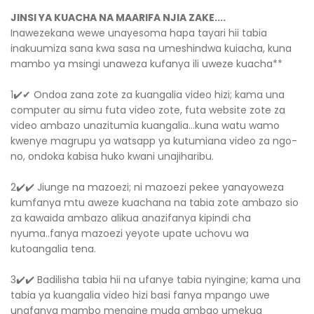
JINSI YA KUACHA NA MAARIFA NJIA ZAKE....
Inawezekana wewe unayesoma hapa tayari hii tabia
inakuumiza sana kwa sasa na umeshindwa kuiacha, kuna
mambo ya msingi unaweza kufanya ili uweze kuacha**
1✔️✔ ️Ondoa zana zote za kuangalia video hizi; kama una
computer au simu futa video zote, futa website zote za
video ambazo unazitumia kuangalia...kuna watu wamo
kwenye magrupu ya watsapp ya kutumiana video za ngo-
no, ondoka kabisa huko kwani unajiharibu.
2✔️✔️ Jiunge na mazoezi; ni mazoezi pekee yanayoweza
kumfanya mtu aweze kuachana na tabia zote ambazo sio
za kawaida ambazo alikua anazifanya kipindi cha
nyuma..fanya mazoezi yeyote upate uchovu wa
kutoangalia tena.
3✔️✔️ Badilisha tabia hii na ufanye tabia nyingine; kama una
tabia ya kuangalia video hizi basi fanya mpango uwe
unafanya mambo mengine muda ambao umekua