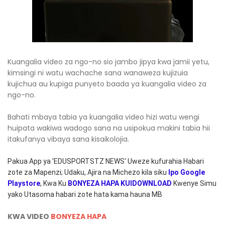
Kuangalia video za ngo-no sio jambo jipya kwa jamii yetu,
kimsingi ni watu wachache sana wanaweza kujizuia
kujichua au kupiga punyeto baada ya kuangalia video za
ngo-no.
Bahati mbaya tabia ya kuangalia video hizi watu wengi
huipata wakiwa wadogo sana na usipokua makini tabia hii
itakufanya vibaya sana kisaikolojia.
Pakua App ya 'EDUSPORTSTZ NEWS' Uweze kufurahia Habari
zote za Mapenzi; Udaku, Ajira na Michezo kila siku
Ipo Google
Playstore
, Kwa Ku
BONYEZA HAPA
KUIDOWNLOAD
Kwenye Simu
yako Utasoma habari zote hata kama hauna MB
KWA VIDEO
BONYEZA HAPA