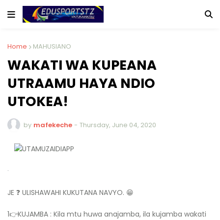
Home
MAHUSIANO
WAKATI WA KUPEANA
UTRAAMU HAYA NDIO
UTOKEA!
by
mafekeche
-
Thursday, June 04, 2020
·
JE ❓ ULISHAWAHI KUKUTANA NAVYO. 😁
1👉KUJAMBA : Kila mtu huwa anajamba, ila kujamba wakati