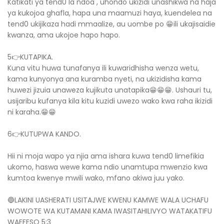
Katikati ya tend0 la ndoa , uhondo ukizidi unashikwa na haja
ya kukojoa ghafla, hapa una maamuzi haya, kuendelea na
tend0 ukijikaza hadi mmaalize, au uombe po 😁ili ukajisaidie
kwanza, ama ukojoe hapo hapo.
5👉KUTAPIKA.
Kuna vitu huwa tunafanya ili kuwaridhisha wenza wetu,
kama kunyonya ana kuramba nyeti, na ukizidisha kama
huwezi jizuia unaweza kujikuta unatapika😁😁😁. Ushauri tu,
usijaribu kufanya kila kitu kuzidi uwezo wako kwa raha ikizidi
ni karaha.😁😁
6👉KUTUPWA KANDO.
Hii ni moja wapo ya njia ama ishara kuwa tend0 limefikia
ukomo, haswa wewe kama ndio unamtupa mwenzio kwa
kumtoa kwenye mwili wako, mfano akiwa juu yako.
🔵LAKINI UASHERATI USITAJWE KWENU KAMWE WALA UCHAFU
WOWOTE WA KUTAMANI KAMA IWASITAHILIVYO WATAKATIFU
WAEFESO 5:3