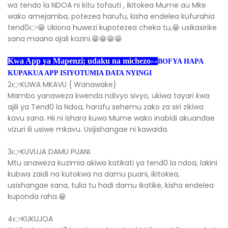
wa tendo la NDOA ni kitu tofauti , ikitokea Mume au Mke
wako amejamba, potezea harufu, kisha endelea kufurahia
tend0👉😁 Ukiona huwezi kupotezea cheka tu,😁 usikasirike
sana maana ajali kazini.😁😁😁😁
Kwa App ya Mapenzi; udaku na michezo
»»
BOFYA HAPA
KUPAKUA APP ISIYOTUMIA DATA NYINGI
2👉KUWA MKAVU { Wanawake}
Mambo yanaweza kwenda ndivyo sivyo, ukiwa tayari kwa
ajili ya Tend0 la Ndoa, harafu sehemu zako za siri zikiwa
kavu sana. Hii ni ishara kuwa Mume wako inabidi akuandae
vizuri ili usiwe mkavu. Usijishangae ni kawaida.
3👉KUVUJA DAMU PUANI.
Mtu anaweza kuzimia akiwa katikati ya tend0 la ndoa, lakini
kubwa zaidi na kutokwa na damu puani, ikitokea,
usishangae sana, tulia tu hadi damu ikatike, kisha endelea
kuponda raha.😁
4👉KUKUJOA