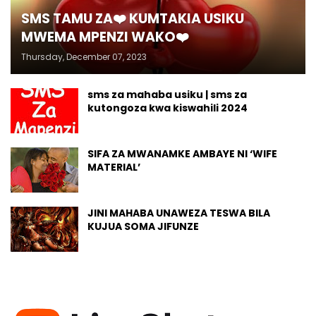
SMS TAMU ZA❤️ KUMTAKIA USIKU
MWEMA MPENZI WAKO❤️
Thursday, December 07, 2023
sms za mahaba usiku | sms za
kutongoza kwa kiswahili 2024
SIFA ZA MWANAMKE AMBAYE NI ‘WIFE
MATERIAL’
JINI MAHABA UNAWEZA TESWA BILA
KUJUA SOMA JIFUNZE