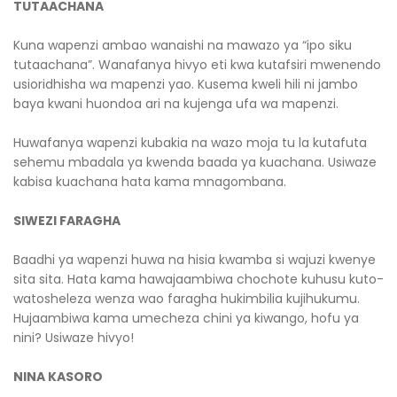
TUTAACHANA
Kuna wapenzi ambao wanaishi na mawazo ya “ipo siku
tutaachana”. Wanafanya hivyo eti kwa kutafsiri mwenendo
usioridhisha wa mapenzi yao. Kusema kweli hili ni jambo
baya kwani huondoa ari na kujenga ufa wa mapenzi.
Huwafanya wapenzi kubakia na wazo moja tu la kutafuta
sehemu mbadala ya kwenda baada ya kuachana. Usiwaze
kabisa kuachana hata kama mnagombana.
SIWEZI FARAGHA
Baadhi ya wapenzi huwa na hisia kwamba si wajuzi kwenye
sita sita. Hata kama hawajaambi­wa chochote kuhusu kuto­
watosheleza wenza wao faragha hukimbilia kujihukumu.
Hujaam­biwa kama umecheza chini ya kiwango, hofu ya
nini? Usi­waze hivyo!
NINA KASORO