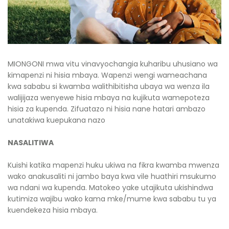
MIONGONI mwa vitu vinavyochangia kuharibu uhusiano wa
kimapenzi ni hisia mbaya. Wapenzi wengi wameachana
kwa sababu si kwamba walithibitisha ubaya wa wenza ila
walijijaza wenyewe hisia mbaya na kujikuta wamepoteza
hisia za kupenda. Zifuatazo ni hisia nane hatari ambazo
unatakiwa kuepukana nazo
NASALITIWA
Kuishi katika mapenzi huku ukiwa na fikra kwamba mwenza
wako anakusaliti ni jambo baya kwa vile huathiri msukumo
wa ndani wa kupenda. Matokeo yake utajikuta ukishindwa
kutimiza wajibu wako kama mke/mume kwa sababu tu ya
kuendekeza hisia mbaya.