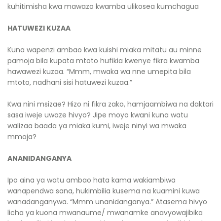
kuhitimisha kwa mawazo kwamba ulikosea kumchagua
HATUWEZI KUZAA
Kuna wapenzi ambao kwa kuishi miaka mitatu au minne
pamoja bila kupata mtoto hufikia kwenye fikra kwamba
hawawezi kuzaa. “Mmm, mwaka wa nne umepita bila
mtoto, nadhani sisi hatuwezi kuzaa.”
Kwa nini msizae? Hizo ni fikra zako, hamjaambiwa na daktari
sasa iweje uwaze hivyo? Jipe moyo kwani kuna watu
walizaa baada ya miaka kumi, iweje ninyi wa mwaka
mmoja?
ANANIDANGANYA
Ipo aina ya watu ambao hata kama wakiambiwa
wanapendwa sana, hukimbilia kusema na kuamini kuwa
wanadanganywa. “Mmm unanidanganya.” Atasema hivyo
licha ya kuona mwanaume/ mwanamke anavyowajibika