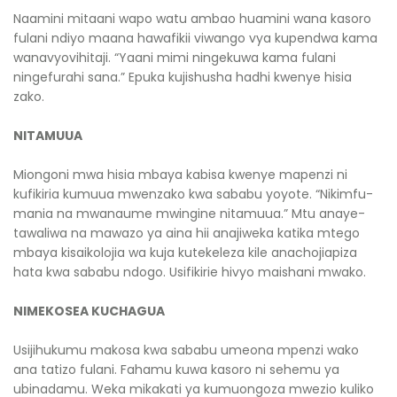
Naamini mitaani wapo watu ambao huamini wana kasoro
fulani ndiyo maana hawafikii viwango vya kupendwa kama
wanavyovihitaji. “Yaani mimi ningekuwa kama fulani
ningefurahi sana.” Epuka kujishusha hadhi kwenye hisia
zako.
NITAMUUA
Miongoni mwa hisia mbaya kabisa kwenye mapenzi ni
kufikiria kumu­ua mwenzako kwa sababu yoyote. “Nikimfu­
mania na mwanaume mwingine nitamuua.” Mtu anaye-
tawaliwa na mawazo ya aina hii anajiweka katika mtego
mbaya kisaikolojia wa kuja kutekeleza kile anachojiapiza
hata kwa sababu ndogo. Usifikirie hivyo maishani mwako.
NIMEKOSEA KUCHAGUA
Usijihukumu makosa kwa sababu umeona mpenzi wako
ana tatizo fulani. Fahamu kuwa kasoro ni sehemu ya
ubinadamu. Weka mikakati ya kumuongoza mwezio kuliko