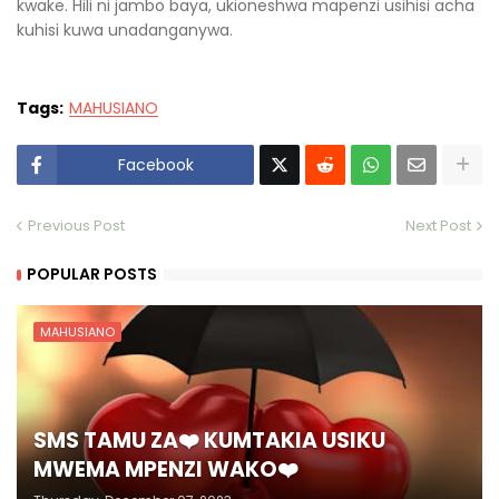
kwake. Hili ni jambo baya, ukioneshwa mapenzi usihisi acha
kuhisi kuwa unadanganywa.
Tags:
MAHUSIANO
Facebook
Previous Post
Next Post
POPULAR POSTS
MAHUSIANO
SMS TAMU ZA❤️ KUMTAKIA USIKU
MWEMA MPENZI WAKO❤️