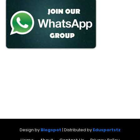
Design by
Blogspot
| Distributed by
Edusportstz