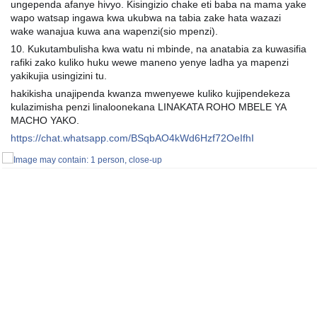
ungependa afanye hivyo. Kisingizio chake eti baba na mama yake
wapo watsap ingawa kwa ukubwa na tabia zake hata wazazi
wake wanajua kuwa ana wapenzi(sio mpenzi).
10. Kukutambulisha kwa watu ni mbinde, na anatabia za kuwasifia
rafiki zako kuliko huku wewe maneno yenye ladha ya mapenzi
yakikujia usingizini tu.
hakikisha unajipenda kwanza mwenyewe kuliko kujipendekeza
kulazimisha penzi linaloonekana LINAKATA ROHO MBELE YA
MACHO YAKO.
https://chat.whatsapp.com/BSqbAO4kWd6Hzf72OeIfhI