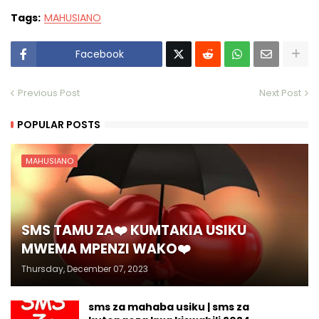
Tags:
MAHUSIANO
Facebook
Previous Post
Next Post
POPULAR POSTS
MAHUSIANO
SMS TAMU ZA❤️ KUMTAKIA USIKU
MWEMA MPENZI WAKO❤️
Thursday, December 07, 2023
sms za mahaba usiku | sms za