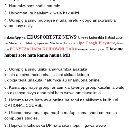
2. Hutumiwi sms hadi umtumie.
3. Usipomtafuta halalamiki wala hakuulizi.
4. Ukimpigia simu muongee muda mrefu kidogo anakwambia
yupo busy daily.
EDUSPORTSTZ NEWS
Pakua App ya '
' Uweze kufurahia Habari zote
za Mapenzi; Udaku, Ajira na Michezo kila siku
Ipo Google Playstore
, Kwa
Utasoma
Ku
BONYEZA HAPA
KUIDOWNLOAD
Kwenye Simu yako
habari zote hata kama hauna MB
5. Ukimpigia simu usiku anakwambia anataka
kulala au simu haina chaji, lakini ukikaa kidogo
ukipiga tena unakuta inatumika au unamuona online.
6. Kama upo naye group, anaamkia kwenye group kusalimia watu
na akifanya hivyo anaamini hata wewe amekusalimia.
7. Ukituma texts hata awe online haisomi na akiisoma kujibu ni
OPTIONAL COURSE.
8. Ukichat naye anakupa majibu mafupi kama short course za
computers studies.
9. Hajawahi kukuweka DP hata siku moja, ingawa wewe