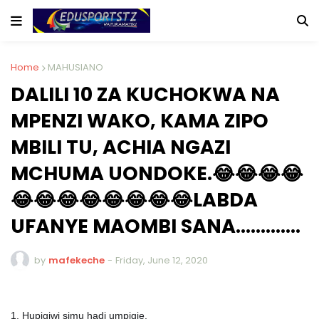
Home
MAHUSIANO
DALILI 10 ZA KUCHOKWA NA
MPENZI WAKO, KAMA ZIPO
MBILI TU, ACHIA NGAZI
MCHUMA UONDOKE.😂😂😂😂
😂😂😂😂😂😂😂😂LABDA
UFANYE MAOMBI SANA.............
by
mafekeche
-
Friday, June 12, 2020
1. Hupigiwi simu hadi umpigie.