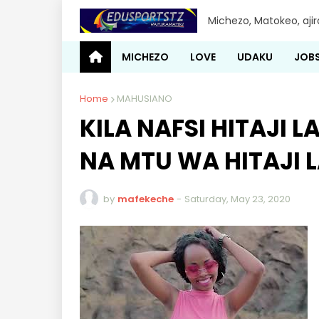
Michezo, Matokeo, aji
MICHEZO
LOVE
UDAKU
JOB
Home
MAHUSIANO
KILA NAFSI HITAJI
NA MTU WA HITAJI 
by
mafekeche
-
Saturday, May 23, 2020