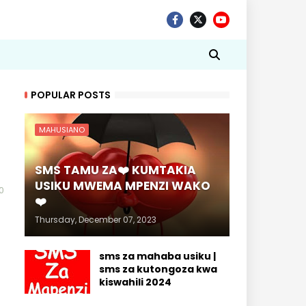
POPULAR POSTS
MAHUSIANO
SMS TAMU ZA❤️ KUMTAKIA
USIKU MWEMA MPENZI WAKO
0
❤️
Thursday, December 07, 2023
sms za mahaba usiku |
sms za kutongoza kwa
kiswahili 2024