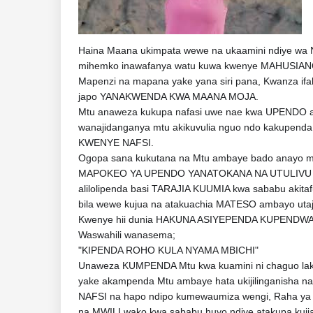
Haina Maana ukimpata wewe na ukaamini ndiye wa 
mihemko inawafanya watu kuwa kwenye MAHUSIAN
Mapenzi na mapana yake yana siri pana, Kwanza i
japo YANAKWENDA KWA MAANA MOJA.
Mtu anaweza kukupa nafasi uwe nae kwa UPENDO 
wanajidanganya mtu akikuvulia nguo ndo kakupe
KWENYE NAFSI.
Ogopa sana kukutana na Mtu ambaye bado anayo m
MAPOKEO YA UPENDO YANATOKANA NA UTULIVU WA NA
alilolipenda basi TARAJIA KUUMIA kwa sababu akit
bila wewe kujua na atakuachia MATESO ambayo utaj
Kwenye hii dunia HAKUNA ASIYEPENDA KUPENDWA i
Waswahili wanasema;
"KIPENDA ROHO KULA NYAMA MBICHI"
Unaweza KUMPENDA Mtu kwa kuamini ni chaguo lak
yake akampenda Mtu ambaye hata ukijilinganisha 
NAFSI na hapo ndipo kumewaumiza wengi, Raha ya
na MWILI wako kwa sababu huyo ndiye atakupa kuji