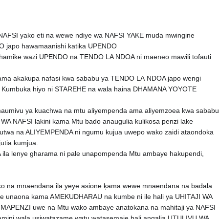
NAFSI yako eti na wewe ndiye wa NAFSI YAKE muda mwingine
O japo hawamaanishi katika UPENDO
⛔
fahamike wazi UPENDO na TENDO LA NDOA ni maeneo mawili tofauti
ama akakupa nafasi kwa sababu ya TENDO LA
NDOA japo wengi
nda Kumbuka hiyo ni STAREHE na wala haina DHAMANA YOYOTE
aumivu ya kuachwa na mtu aliyempenda ama aliyemzoea kwa sababu
FSI lakini kama Mtu bado anaugulia kulikosa penzi lake
afutwa na ALIYEMPENDA ni ngumu kujua uwepo wako zaidi ataondoka
utia kumjua.
la lenye gharama ni pale unapompenda Mtu ambaye hakupendi,
o na mnaendana ila yeye asione ķama wewe mnaendana na badala
nae unaona kama AMEKUDHARAU na kumbe ni ile hali ya UHITAJI WA
 MAPENZI uwe na Mtu wako ambaye anatokana na mahitaji ya NAFSI
amini wala usiwatazame watu watasemaje bali angalia UTULIVU WA