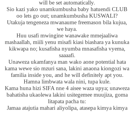
will be set automatically.
Sio kazi yako unamkumbusha baby hatuendi CLUB
oo lets go out; unamkumbusha KUSWALI?
Utakuja tengeneza mwanaume freemason bila kujua,
we haya.
Huu usafi mwingine wanawake mmejaaliwa
mashaallah, miili yenu misafi kiasi biashara ya kunuka
kikwapa no; kusafisha nyumba mnasafisha vyema,
saaaafi.
Unaweza ukamfanya man wako aone potential hata
kama wewe sio mzuri sana, lakini anaona kiongozi wa
familia inside you, and he will definitely apt you.
Hamna limbwata wala nini, tupa kule.
Kama huna hizi SIFA nne 4 aisee waza upya; unaweza
bahatisha ukaolewa lakini usitegemee muujiza, goma
litapata pacha tu:
Jamaa atajutia mahari aliyolipa, atasepa kimya kimya