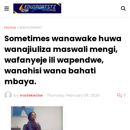
Home
MAHUSIANO
Sometimes wanawake huwa
wanajiuliza maswali mengi,
wafanyeje ili wapendwe,
wanahisi wana bahati
mbaya.
0
by
mafekeche
-
Thursday, February 06, 2020