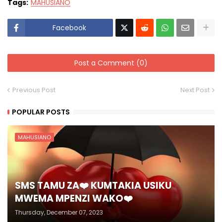
Tags:
MAHUSIANO
Facebook
Post a Comment (0)
Previous Post
Next Post
POPULAR POSTS
MAHUSIANO
SMS TAMU ZA❤️ KUMTAKIA USIKU
MWEMA MPENZI WAKO❤️
Thursday, December 07, 2023