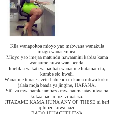
Kila wanapoitoa mioyo yao mabwana wanakula
mzigo wanatembea.
Mioyo yao imejaa matundu hawaamini kabisa kama
wanaume huwa wanapenda.
Imefikia wakati wanadhati wanaume hutamani tu,
kumbe sio kweli.
Wanaume tunatest zetu hatuendi tu kama mbwa koko,
jalala moja baada ya jingine, HAPANA.
Sifa za mwanamke ambazo mwanaume atavutiwa na
kukaa nae ni hizi zifuatazo:
JITAZAME KAMA HUNA ANY OF THESE ni heri
ujifunze kuwa nazo.
BADO HUJACHELEWA.