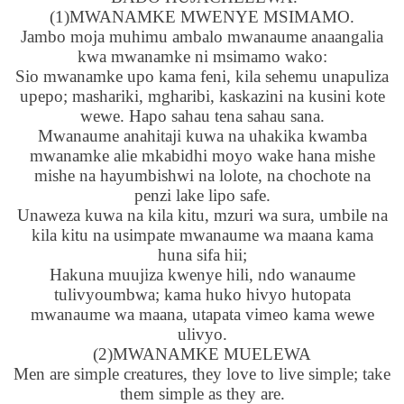
(1)MWANAMKE MWENYE MSIMAMO.
Jambo moja muhimu ambalo mwanaume anaangalia
kwa mwanamke ni msimamo wako:
Sio mwanamke upo kama feni, kila sehemu unapuliza
upepo; mashariki, mgharibi, kaskazini na kusini kote
wewe. Hapo sahau tena sahau sana.
Mwanaume anahitaji kuwa na uhakika kwamba
mwanamke alie mkabidhi moyo wake hana mishe
mishe na hayumbishwi na lolote, na chochote na
penzi lake lipo safe.
Unaweza kuwa na kila kitu, mzuri wa sura, umbile na
kila kitu na usimpate mwanaume wa maana kama
huna sifa hii;
Hakuna muujiza kwenye hili, ndo wanaume
tulivyoumbwa; kama huko hivyo hutopata
mwanaume wa maana, utapata vimeo kama wewe
ulivyo.
(2)MWANAMKE MUELEWA
Men are simple creatures, they love to live simple; take
them simple as they are.