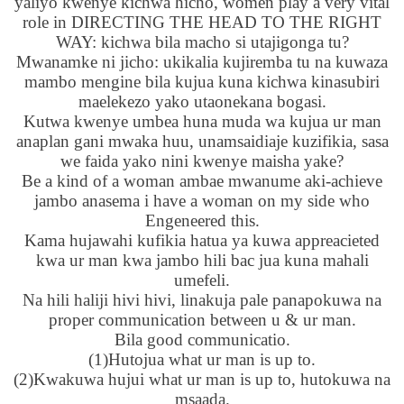
yaliyo kwenye kichwa hicho, women play a very vital
role in DIRECTING THE HEAD TO THE RIGHT
WAY: kichwa bila macho si utajigonga tu?
Mwanamke ni jicho: ukikalia kujiremba tu na kuwaza
mambo mengine bila kujua kuna kichwa kinasubiri
maelekezo yako utaonekana bogasi.
Kutwa kwenye umbea huna muda wa kujua ur man
anaplan gani mwaka huu, unamsaidiaje kuzifikia, sasa
we faida yako nini kwenye maisha yake?
Be a kind of a woman ambae mwanume aki-achieve
jambo anasema i have a woman on my side who
Engeneered this.
Kama hujawahi kufikia hatua ya kuwa appreacieted
kwa ur man kwa jambo hili bac jua kuna mahali
umefeli.
Na hili haliji hivi hivi, linakuja pale panapokuwa na
proper communication between u & ur man.
Bila good communicatio.
(1)Hutojua what ur man is up to.
(2)Kwakuwa hujui what ur man is up to, hutokuwa na
msaada.