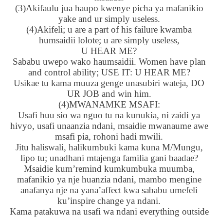
(3)Akifaulu jua haupo kwenye picha ya mafanikio
yake and ur simply useless.
(4)Akifeli; u are a part of his failure kwamba
humsaidii lolote; u are simply useless,
U HEAR ME?
Sababu uwepo wako haumsaidii. Women have plan
and control ability; USE IT: U HEAR ME?
Usikae tu kama muuza genge unasubiri wateja, DO
UR JOB and win him.
(4)MWANAMKE MSAFI:
Usafi huu sio wa nguo tu na kunukia, ni zaidi ya
hivyo, usafi unaanzia ndani, msaidie mwanaume awe
msafi pia, rohoni hadi mwili.
Jitu haliswali, halikumbuki kama kuna M/Mungu,
lipo tu; unadhani mtajenga familia gani baadae?
Msaidie kum’remind kumkumbuka muumba,
mafanikio ya nje huanzia ndani, mambo mengine
anafanya nje na yana’affect kwa sababu umefeli
ku’inspire change ya ndani.
Kama patakuwa na usafi wa ndani everything outside