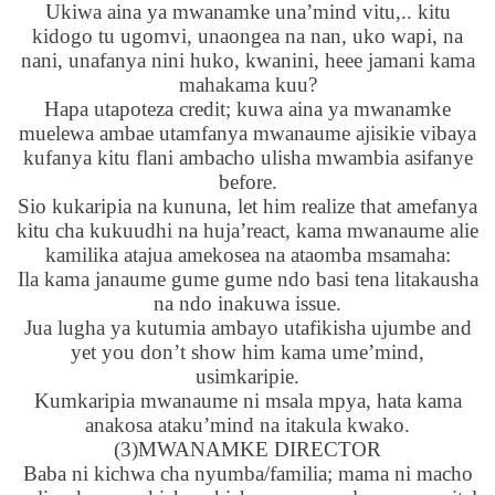
Ukiwa aina ya mwanamke una’mind vitu,.. kitu
kidogo tu ugomvi, unaongea na nan, uko wapi, na
nani, unafanya nini huko, kwanini, heee jamani kama
mahakama kuu?
Hapa utapoteza credit; kuwa aina ya mwanamke
muelewa ambae utamfanya mwanaume ajisikie vibaya
kufanya kitu flani ambacho ulisha mwambia asifanye
before.
Sio kukaripia na kununa, let him realize that amefanya
kitu cha kukuudhi na huja’react, kama mwanaume alie
kamilika atajua amekosea na ataomba msamaha:
Ila kama janaume gume gume ndo basi tena litakausha
na ndo inakuwa issue.
Jua lugha ya kutumia ambayo utafikisha ujumbe and
yet you don’t show him kama ume’mind,
usimkaripie.
Kumkaripia mwanaume ni msala mpya, hata kama
anakosa ataku’mind na itakula kwako.
(3)MWANAMKE DIRECTOR
Baba ni kichwa cha nyumba/familia; mama ni macho