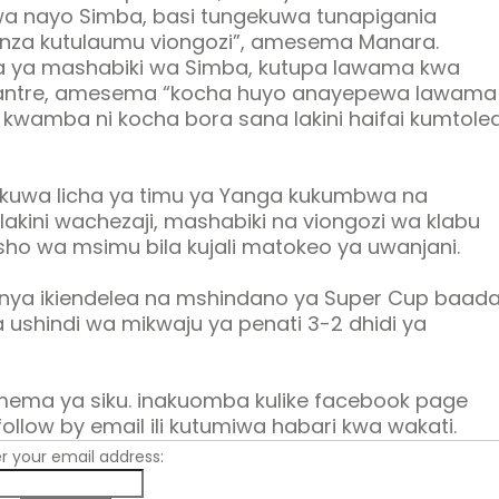
wa nayo Simba, basi tungekuwa tunapigania
nza kutulaumu viongozi”, amesema Manara.
 ya mashabiki wa Simba, kutupa lawama kwa
chantre, amesema “kocha huyo anayepewa lawama
 kwamba ni kocha bora sana lakini haifai kumtole
uwa licha ya timu ya Yanga kukumbwa na
kini wachezaji, mashabiki na viongozi wa klabu
o wa msimu bila kujali matokeo ya uwanjani.
enya ikiendelea na mshindano ya Super Cup baad
a ushindi wa mikwaju ya penati 3-2 dhidi ya
mema ya siku. inakuomba kulike facebook page
follow by email ili kutumiwa habari kwa wakati.
r your email address: