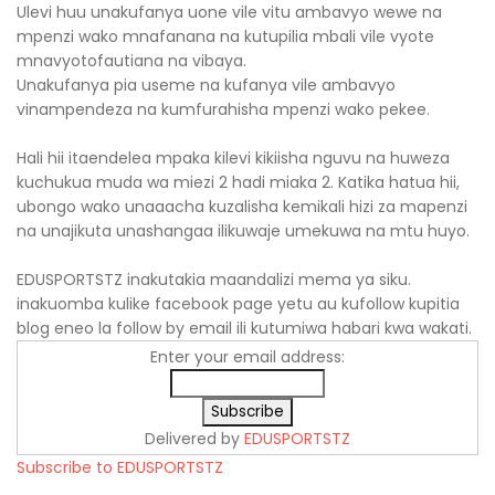
Ulevi huu unakufanya uone vile vitu ambavyo wewe na
mpenzi wako mnafanana na kutupilia mbali vile vyote
mnavyotofautiana na vibaya.
Unakufanya pia useme na kufanya vile ambavyo
vinampendeza na kumfurahisha mpenzi wako pekee.
Hali hii itaendelea mpaka kilevi kikiisha nguvu na huweza
kuchukua muda wa miezi 2 hadi miaka 2. Katika hatua hii,
ubongo wako unaaacha kuzalisha kemikali hizi za mapenzi
na unajikuta unashangaa ilikuwaje umekuwa na mtu huyo.
EDUSPORTSTZ inakutakia maandalizi mema ya siku.
inakuomba kulike facebook page yetu au kufollow kupitia
blog eneo la follow by email ili kutumiwa habari kwa wakati.
Enter your email address:
Delivered by
EDUSPORTSTZ
Subscribe to EDUSPORTSTZ