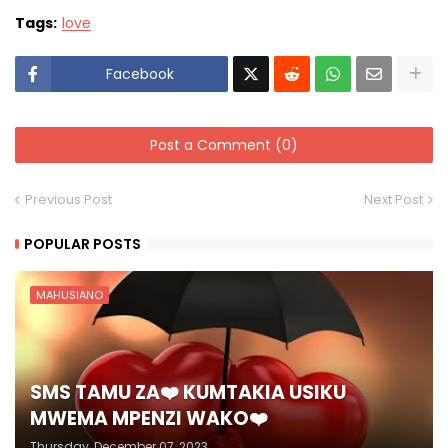
Tags:
love
Facebook
Post a Comment (0)
Previous Post
Next Post
POPULAR POSTS
MAHUSIANO
SMS TAMU ZA❤️ KUMTAKIA USIKU
MWEMA MPENZI WAKO❤️
Thursday, December 07, 2023