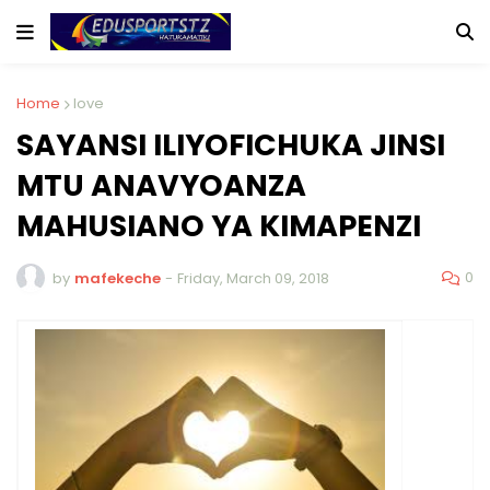
Home
love
SAYANSI ILIYOFICHUKA JINSI
MTU ANAVYOANZA
MAHUSIANO YA KIMAPENZI
0
by
mafekeche
-
Friday, March 09, 2018