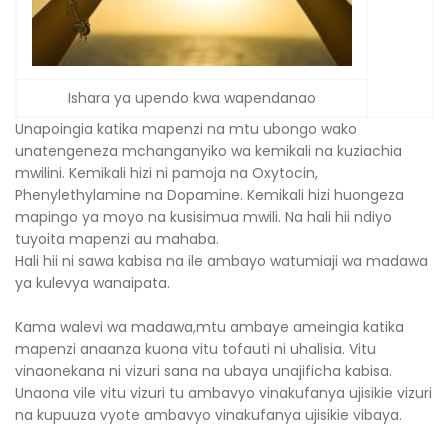
Ishara ya upendo kwa wapendanao
Unapoingia katika mapenzi na mtu ubongo wako
unatengeneza mchanganyiko wa kemikali na kuziachia
mwilini. Kemikali hizi ni pamoja na Oxytocin,
Phenylethylamine na Dopamine. Kemikali hizi huongeza
mapingo ya moyo na kusisimua mwili. Na hali hii ndiyo
tuyoita mapenzi au mahaba.
Hali hii ni sawa kabisa na ile ambayo watumiaji wa madawa
ya kulevya wanaipata.
Kama walevi wa madawa,mtu ambaye ameingia katika
mapenzi anaanza kuona vitu tofauti ni uhalisia. Vitu
vinaonekana ni vizuri sana na ubaya unajificha kabisa.
Unaona vile vitu vizuri tu ambavyo vinakufanya ujisikie vizuri
na kupuuza vyote ambavyo vinakufanya ujisikie vibaya.