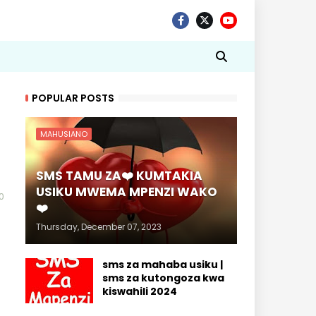
POPULAR POSTS
MAHUSIANO
SMS TAMU ZA❤️ KUMTAKIA
USIKU MWEMA MPENZI WAKO
0
❤️
Thursday, December 07, 2023
sms za mahaba usiku |
sms za kutongoza kwa
kiswahili 2024