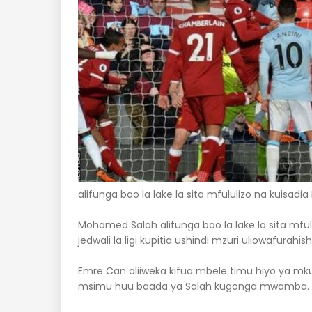
alifunga bao la lake la sita mfululizo na kuisadia 
Mohamed Salah alifunga bao la lake la sita mfulu
jedwali la ligi kupitia ushindi mzuri uliowafura
Emre Can aliiweka kifua mbele timu hiyo ya mkufu
msimu huu baada ya Salah kugonga mwamba.