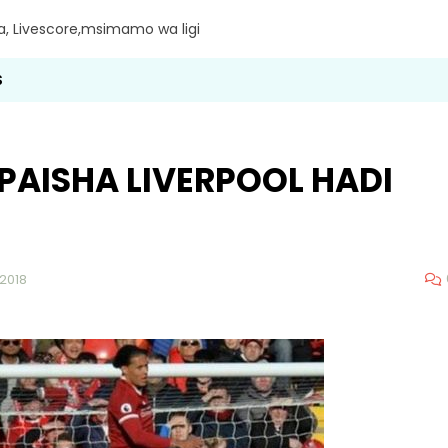
ra, Livescore,msimamo wa ligi
S
AISHA LIVERPOOL HADI
 2018