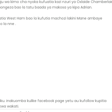
waju wa kimo cha nyoka kufuatia kazi nzuri ya Oxlaide Chamberlai
uongeza bao la tatu baada ya makosa ya kipa Adrian.
iwapatia West Ham bao la kufutia machozi lakini Mane ambaye
 la nne .
u. inakuomba kulike facebook page yetu au kufollow kupitia
 kwa wakati.