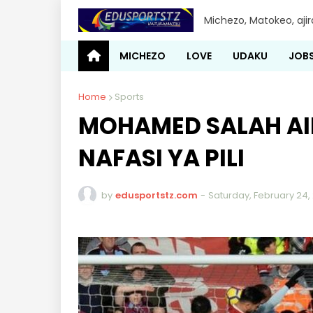
Michezo, Matokeo, aji
MICHEZO
LOVE
UDAKU
JOB
Home
Sports
MOHAMED SALAH AIP
NAFASI YA PILI
by
edusportstz.com
-
Saturday, February 24,