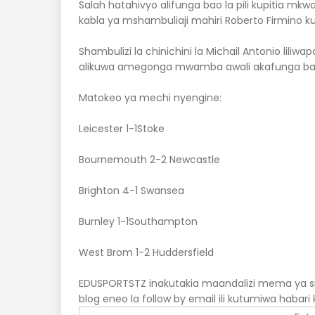
Salah hatahivyo alifunga bao la pili kupitia mk
kabla ya mshambuliaji mahiri Roberto Firmino k
Shambulizi la chinichini la Michail Antonio lil
alikuwa amegonga mwamba awali akafunga bao
Matokeo ya mechi nyengine:
Leicester 1-1Stoke
Bournemouth 2-2 Newcastle
Brighton 4-1 Swansea
Burnley 1-1Southampton
West Brom 1-2 Huddersfield
EDUSPORTSTZ inakutakia maandalizi mema ya sik
blog eneo la follow by email ili kutumiwa habari