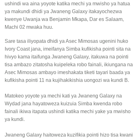
ushindi wa aina yoyote katika mechi ya mwisho ya hatua
ya makundi dhidi ya Jwaneng Galaxy itakayochezwa
kwenye Uwanja wa Benjamin Mkapa, Dar es Salaam,
Machi 02 mwaka huu.
Sare tasa iliyopata dhidi ya Asec Mimosas ugenini huko
Ivory Coast jana, imeifanya Simba kufikisha pointi sita na
hivyo kama itaifunga Jwaneng Galaxy, itakuwa na pointi
tisa ambazo zitatosha kuipeleka robo fainali, ikiungana na
Asec Mimosas ambayo imeshakata tiketi tayari baada ya
kufikisha pointi 11 na kujihakikishia uongozi wa kundi B.
Matokeo yoyote ya mechi kati ya Jwaneng Galaxy na
Wydad jana hayatoweza kuizuia Simba kwenda robo
fainali ikiwa itapata ushindi katika mechi yake ya mwisho
ya kundi.
Jwaneng Galaxy haitoweza kuzifikia pointi hizo tisa kwani