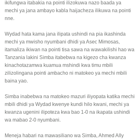
ikifungwa itabakia na pointi ilizokuwa nazo baada ya
mechi ya jana ambayo kabla haijacheza ilikuwa na pointi
nne.
Wydad hata kama jana ilipata ushindi na pia ikashinda
mechi ya mwisho nyumbani dhidi ya Asec Mimosas,
itamaliza ikiwan na pointi tisa sawa na wawakilishi hao wa
Tanzania lakini Simba itabebwa na kigezo cha kwanza
kinachotazamwa kuamua mshindi kwa timu mbili
zilizolingana pointi ambacho ni matokeo ya mechi mbili
baina yao.
Simba inabebwa na matokeo mazuri iliyopata katika mechi
mbili dhidi ya Wydad kwenye kundi hilo kwani, mechi ya
kwanza ugenini ilipoteza kwa bao 1-0 na ikapata ushindi
wa mabao 2-0 nyumbani.
Meneja habari na mawasiliano wa Simba, Ahmed Ally