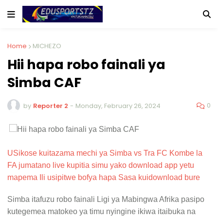
Home
MICHEZO
Hii hapa robo fainali ya
Simba CAF
0
by
Reporter 2
-
Monday, February 26, 2024
USikose kuitazama mechi ya Simba vs Tra FC Kombe la
FA jumatano live kupitia simu yako download app yetu
mapema Ili usipitwe bofya hapa Sasa kuidownload bure
Simba itafuzu robo fainali Ligi ya Mabingwa Afrika pasipo
kutegemea matokeo ya timu nyingine ikiwa itaibuka na