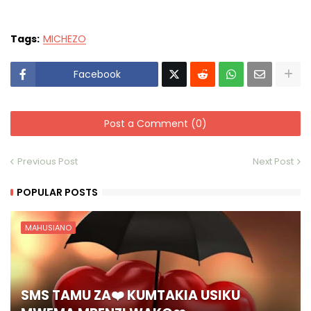
Tags:
MICHEZO
Facebook
Post a Comment (0)
Previous Post
Next Post
POPULAR POSTS
MAHUSIANO
SMS TAMU ZA❤️ KUMTAKIA USIKU