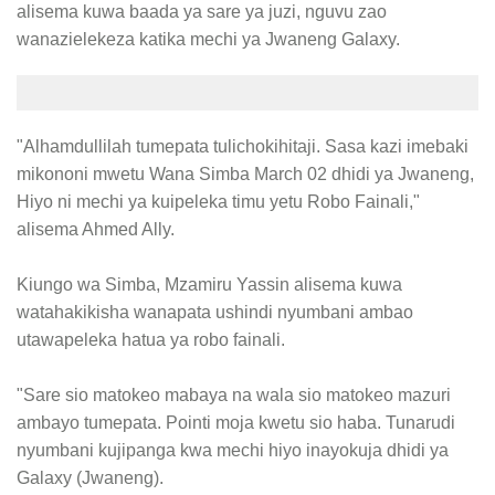
alisema kuwa baada ya sare ya juzi, nguvu zao
wanazielekeza katika mechi ya Jwaneng Galaxy.
"Alhamdullilah tumepata tulichokihitaji. Sasa kazi imebaki
mikononi mwetu Wana Simba March 02 dhidi ya Jwaneng,
Hiyo ni mechi ya kuipeleka timu yetu Robo Fainali,"
alisema Ahmed Ally.
Kiungo wa Simba, Mzamiru Yassin alisema kuwa
watahakikisha wanapata ushindi nyumbani ambao
utawapeleka hatua ya robo fainali.
"Sare sio matokeo mabaya na wala sio matokeo mazuri
ambayo tumepata. Pointi moja kwetu sio haba. Tunarudi
nyumbani kujipanga kwa mechi hiyo inayokuja dhidi ya
Galaxy (Jwaneng).