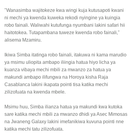
"Wanasimba wajitokeze kwa wingi kuja kutusapoti kwani
ni mechi ya kwenda kuweka rekodi nyingine ya kuingia
robo fainali. Waliwahi kutufunga nyumbani lakini safari hii
haitotokea. Tutapambana tuweze kwenda robo fainali,"
alisema Mzamiru.
Ikiwa Simba itatinga robo fainali, itakuwa ni kama marudio
ya msimu uliopita ambapo iliingia hatua hiyo licha ya
kuanza vibaya mechi mbili za mwanzo za hatua ya
makundi ambapo ilifungwa na Horoya kisha Raja
Casablanca lakini ikapata pointi tisa katika mechi
zilizofuata na kwenda mbele.
Msimu huu, Simba ilianza hatua ya makundi kwa kutoka
sare katika mechi mbili za mwanzo dhidi ya Asec Mimosas
na Jwaneng Galaxy lakini imefanikiwa kuvuna pointi nne
katika mechi tatu zilizofuata.